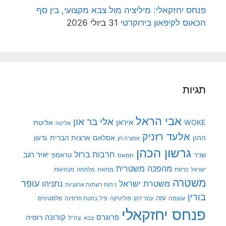
פנחס יחזקאלי: מיליציה מול צבא מקצועי, בין סף
הכאוס לקיפאון בירוקרטי
31 ביולי 2026
תגיות
אבי הראל
אלי בר און
איראן
WOKE
אליטת
אליטה
אלעד רזניק
ההון
אסלאם
ארצות הברית
גדעון
אמציה חן
גרשון הכהן
חרבות ברזל
יאיר רגב
שניר
טראמפ
חמאס
מהפכה משטרית
מנהיגות
ישראל
כרזות
מחאה
מלחמה
משטרה
עופר
משטרת ישראל
נתניהו
ניתוח רשתות ארגוניות
בורין
עוצמה
עזה
פלסטינים
עמר דנק
פוליטיקה
פיל בחנות חרסינה
פנחס יחזקאלי
קורונה
פרוגרס
רוסיה
צה"ל
צבא