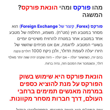
מהו
פורקס
ומהי
הונאת פורקס
?
המשגה
פורקס (Forex
, קיצור של
Foreign Exchange
)
הוא
מסחר במטבע חוץ (מט"ח). משמע, החלפה של מטבע
אחד במטבע אחר במטרה להרוויח משינויים יומיים
בשערי המטבע. לדוגמה, אם אנו מניחים שהשווי של
היורו יעלה לעומת הדולר, ולכן ניקח 1000
דולרים ונקנה
בהם יורו, כשהשער יעלה – אם יעלה – היורו שקנינו יהיה שווה יותר מאלף
דולר, וכשנמכור את הסכום הזה, נהיה ברווח.
הונאת פורקס היא שימוש בשוק
הפורקס על מנת להוציא כספים
במרמה מאנשים תמימים ברחבי
העולם, דרך חברות מסחר מקוונות.
שוק המט"ח הוא השוק הפיננסי-הספקולטיבי הגדול