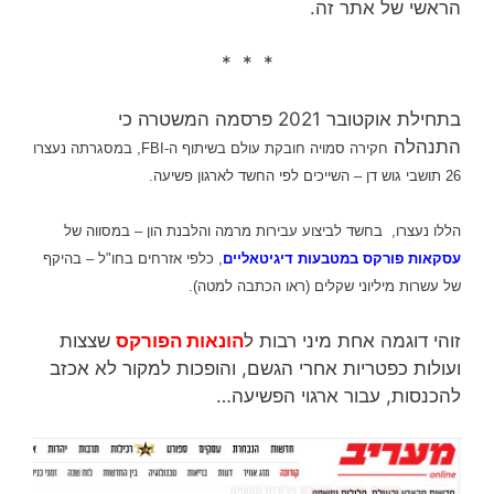
הראשי של אתר זה.
* * *
בתחילת אוקטובר 2021 פרסמה המשטרה כי
התנהלה
חקירה סמויה חובקת עולם
בשיתוף ה-FBI, במסגרתה נעצרו
26 תושבי גוש דן – השייכים לפי החשד לארגון פשיעה.
הללו נעצרו, בחשד לביצוע עבירות מרמה והלבנת הון – במסווה של
עסקאות פורקס במטבעות דיגיטאליים
, כלפי אזרחים בחו"ל – בהיקף
של עשרות מיליוני שקלים (ראו הכתבה למטה).
זוהי דוגמה אחת מיני רבות ל
הונאות הפורקס
שצצות
ועולות כפטריות אחרי הגשם, והופכות למקור לא אכזב
להכנסות, עבור ארגוי הפשיעה…