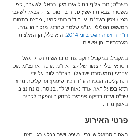
בשב"ס; תת אלוף במילואים מיקי בראל, לשעבר, קצין
משטרה צבאית ראשי; גונדר בדימוס יצחק גבאי, לשעבר
ממ"ז צפון בשב"ס; עו"ד ד"ר רותי קמיני, מרצה בתחום
המשפט הפלילי; וגנ"מ שלמה טהרני, מזכיר הוועדה.
דו"ח הוועדה הוגש ביוני 2014
. הוא כלל, הן המלצות
מערכתיות והן אישיות.
במקביל, במקביל הוקם צח"מ בראשות רפ"ק יגאל
חסדאי, בליווי צמוד של קצין אח"מ מרכז דאז נצ"מ מוטי
אדרעי (ממשטרת ישראל). הצח"ם לווה על ידי
הפרקליטה הבכירה עו"ד רביד שיפמן; ופרקליטת מחוז
ת"א בפועל דאז, עו"ד נאוה שילר. בנוסף, מינה נציב
שב"ס ועדת בדיקה פנימית לתחקור והפקת לקחים
באופן מיידי.
פרטי האירוע
האסיר סמואל שיינביין נשפט וישב בכלא בגין רצח