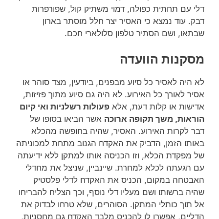
דלי עם תחתית כפולה, דמוי משתיק קול, שפורפרות
דבק. עוד נמצא כי האסיר יצר חלל מוסתר בארון
שבתאו, ושם הסתיר טלפון סלולארי חכם.
מסקנות הוועדה
לא היה לאסיר כל סיוע מבפנים, ביודעין, מצד סוהר או
אסיר לאורך כל האירוע. לא היה גם סיוע מתוך פזיזות,
אדישות או קלות דעת, אלא
פעולות רשלניות ואי קיום
הוראות, משך תקופה ארוכה
אשר הביאו בסופו של
דבר לקרות האירוע. האסיר, שהיה בחופשה מהכלא
באותו הזמן, הדביק את האקדח הגנוב מתחת למכוניתה
של מפקדת הכלא, וזו הכניסה אותו למתקן ללא ידיעתה
עם הגעתה לכלא למחרת. שיינביין, שניצל את מחדלי
האבטחה במקום, הכניס את האקדח לדלי פלסטיק
שהיה ברשותו ושם מעליו דלי נוסף, וכך הצליח להבריחו
אל תוך כותלי המתקן. הסוהרים, שלא טרחו לבדוק את
הדליים, אפשרו לו להכניס מלבד האקדח גם מחסניות,