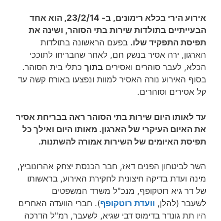
אירוע הירי בכלא רימונים, ב- 23/2/14, הוא אחד
הבעייתיים בתולדות שירות בתי הסוהר, ושינה את
תפיסת התפקיד שלו.
בפעם הראשונה בתולדות
הארגון, ירה אסיר בנשק חם, לאחר שהבריחו לתוככי
הכלא, לעבר סוהרים ואסירים
בתוך
כתלי בית הסוהר.
בסוף האירוע נורה האסיר למוות ונפצעו באורח קשה עד
קל אסירים וסוהרים.
עד לאותו היום שירות בתי הסוהר ראה בבריחת אסיר
את האיום העיקרי של הארגון. מאותו היום ואילך כל
תפיסת האיומים של השירות אמורה להשתנות.
השר לביטחון הפנים דאז, חבר הכנסת יצחק אהרונוביץ,
מינה ועדת בדיקה חיצונית לחקירת האירוע, בראשותו
של דר גיא רוטקופף, מנכ"ל משרד המשפטים
לשעבר (להלן,
וועדת רוטקופף
). חברי הוועדה האחרים
היו תת גונדר בדימוס דבי שגיא, לשעבר, רמ"ל הדרכה