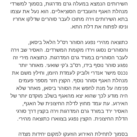
השירותים הנמצא במעלה גרם מדרגות, בסמוך למשרדי
מנהלת האגף והעובדים הסוציאליים. הוא נעל את עצמו
בתא השירותים וירה מתוכו לעבר סוהרים שדלקו אחריו
וניסו לפתוח את דלת התא.
כתוצאה מהירי נפגע הסוהר רס"ל הלאל ביסאן,
והסוהרים נסוגו וירדו מקומת המשרדים. האסיר שב וירה
לעבר הסוהרים במורד גרם המדרגות. כתוצאה מירי זה
נפגע סוהר נוסף בידו, רס"ב ג'קי שואעי. מאוחר יותר
נכנס מישר אנדרי ולוביק לעמדת היומן, וחילץ משם את
מנהלת האגף וסוהר נוסף. הקצין חזר מספר פעמים
פנימה על מנת לחפש את הסוהר ביסאן, מאחר שלא
היה מודע לכך שהוא יצא מהאגף בשלב מוקדם יותר של
האירוע. עת עמד מחוץ לדלת החיצונית של האגף,
האסיר ירד במורד גרם המדרגות וירה בקצין דרך סורגי
הדלת החיצונית. הקצין נפגע בצווארו כתוצאה מהירי.
בסמוך לתחילת האירוע הוזעקו למקום יחידות מצדה