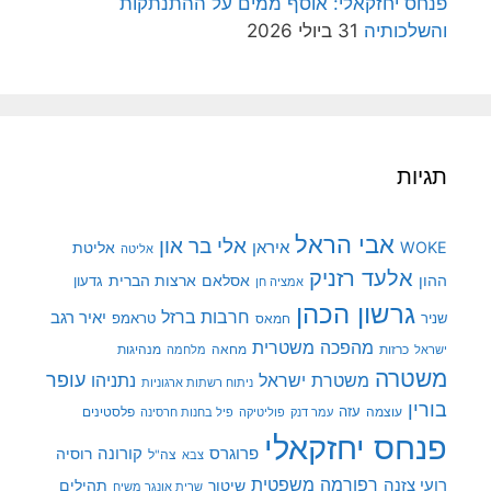
פנחס יחזקאלי: אוסף ממים על ההתנתקות
והשלכותיה
31 ביולי 2026
תגיות
אבי הראל
אלי בר און
איראן
WOKE
אליטת
אליטה
אלעד רזניק
ההון
אסלאם
ארצות הברית
גדעון
אמציה חן
גרשון הכהן
חרבות ברזל
יאיר רגב
שניר
טראמפ
חמאס
מהפכה משטרית
מנהיגות
ישראל
כרזות
מחאה
מלחמה
משטרה
עופר
משטרת ישראל
נתניהו
ניתוח רשתות ארגוניות
בורין
עוצמה
עזה
פלסטינים
עמר דנק
פוליטיקה
פיל בחנות חרסינה
פנחס יחזקאלי
קורונה
פרוגרס
רוסיה
צה"ל
צבא
רפורמה משפטית
רועי צזנה
שיטור
תהילים
שרית אונגר משיח