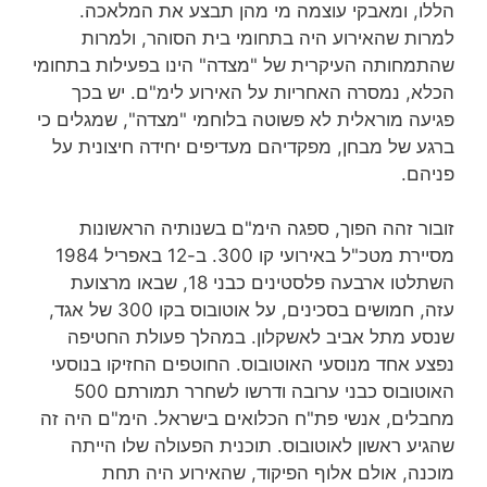
הללו, ומאבקי עוצמה מי מהן תבצע את המלאכה.
למרות שהאירוע היה בתחומי בית הסוהר, ולמרות
שהתמחותה העיקרית של "מצדה" הינו בפעילות בתחומי
הכלא, נמסרה האחריות על האירוע לימ"ם. יש בכך
פגיעה מוראלית לא פשוטה בלוחמי "מצדה", שמגלים כי
ברגע של מבחן, מפקדיהם מעדיפים יחידה חיצונית על
פניהם.
זובור זהה הפוך, ספגה הימ"ם בשנותיה הראשונות
מסיירת מטכ"ל באירועי קו 300. ב-12 באפריל 1984
השתלטו ארבעה פלסטינים כבני 18, שבאו מרצועת
עזה, חמושים בסכינים, על אוטובוס בקו ‎300 של אגד,
שנסע מתל אביב לאשקלון. במהלך פעולת החטיפה
נפצע אחד מנוסעי האוטובוס. החוטפים החזיקו בנוסעי
האוטובוס כבני ערובה ודרשו לשחרר תמורתם 500
מחבלים, אנשי פת"ח הכלואים בישראל. הימ"ם היה זה
שהגיע ראשון לאוטובוס. תוכנית הפעולה שלו הייתה
מוכנה, אולם אלוף הפיקוד, שהאירוע היה תחת