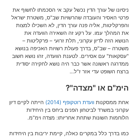
ניסיונו של עורך הדין נכשל עקב אי הסכמתו לחשוף את
פרטי האסיר והעובדה שהרשויות שב"ס, משטרת ישראל
והפרקליטות, אליה פנה עורך הדין, לא השכילו למצות
את המהלך עמו. על רקע זה השאירה הוועדה את
הנושא הזה לדיון עקרוני, תלת זרועי – פרקליטות –
משטרה – שב"ס, בדרך פעולת רשויות האכיפה בנושא
"עסקאות" עם אסירים. לטענת הוועדה, זהו נושא חשוב
ממדרגה ראשונה אשר כבר היה נושא לחקירה יסודית
ברצח השופט עדי אזר ז"ל…
הימ"ם או "מצדה"?
אחת ממסקנות
וועדת רוטקופף (2014)
הייתה לקיים דיון
עקרוני במשרד לביטחון הפנים ביחס בין היחידות
הלוחמות השונות שתחת אחריותו: מצדה וימ"מ.
כמו בדרך כלל במקרים כאלה, קיימת יריבות בין היחידות