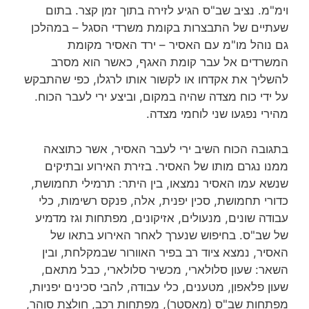
וימ"מ. נציב שב"ס הגיע לזירה בתוך זמן קצר. בתום
שעתיים של התבצרות בקומת משרדי הסגל – במהלכן
גם נוהל מו"מ עם האסיר – ירד האסיר מקומת
המשרדים אל עבר קומת האגף, כאשר הוא מסרב
להשליך את אקדחו או לקשור אותו לרגלו, כפי שהתבקש
על ידי כוח מצדה שהיה במקום, וביצע ירי לעבר הכוח.
מהירי נפגעו שני לוחמי מצדה.
בתגובה הכוח השיב ירי לעבר האסיר, אשר כתוצאה
ממנו נגרם מותו של האסיר. בזירת האירוע ובתיקים
שנשא עמו האסיר נמצאו, בין היתר: תרמילי תחמושת,
כדורי תחמושת, סכין יפנית, אלה, פנקס רשימות, כלי
עבודה שונים, מנעולים, אזיקונים, מפתחות וגז מדמיע
של שב"ס. בחיפוש שנערך לאחר האירוע בתאו של
האסיר, נמצא ציוד רב בפיר האוורור שבמקלחת, ובין
השאר: שעון סלולארי, מכשיר סלולארי, כבל מתאם,
שעון פלאפון, מטענים, כלי עבודה, להבי סכינים יפניות,
מפתחות שב"ס (מאסטר), מפתחות רכב, חולצת סוהר,