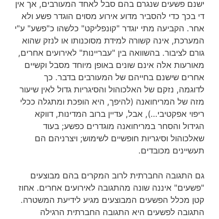
ישנם פשעים שנגרם בהם סבל לאחד המעורבים, אך אין
די בכך כדי להסביר מדוע אירוע מסוים הוגדר פשע ולא
אחר. הקביעה מתי יוגדר "קונפליקט" כלשהו כ"פשע" ע"י
המערכת, אינה קשורה למידת מסוכנותו או לנזק שהוא
גורם לציבור. בהשוואה בין "עבריינות" לאירועים אחרים,
מאורעות אלה אינם שונים באופן מיוחד מסבל וקשיים
אחרים שישנם בחייהם של המעורבים בדבר. כך
לדוגמה, נזקם של האלכוהול והסיגריות גדול לאין שיעור
מזה של המריחואנה (להיפך, היא הופכת ומתגלה ככלי
ריפוי אפקטיבי…), אבל, עדיין ברוב המדינות, דווקא
הגידול והסחר במריחואנה מוגדרים כפשע; בעוד
שאלכוהול וסיגריות חופשיים לשימוש; ויצרניהם הם
תעשיינים מכובדים.
גם התגובה החברתית לרוב המקרים בהם מבוצעים
"פשעים" איננה שונה מהתגובה לאירועים אחרים. אחוז
קטן מכלל הפשעים המבוצעים מגיע לידיעת המשטרה.
התגובה לפשעים היא התגובה החברתית הרגילה