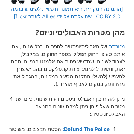
[התמונה המקורית היא תמונה חופשית לשימוש ברמה
CC BY 2.0, שהועלתה על ידי AlLes לאתר flickr]
מהן מטרות האבוליסיוניזם?
מטרתם
של האבוליסיוניסטים להפחית, ככל שניתן, את
אותם סעיפי החוק הפלילי בספר החוקים. במקביל,
לעבוד לשיטה, שתדגיש פחות את אלמנט הכפייה ותחת
זאת, ותשתדל למנוע יצירת קונפליקטים בהם יש צורך
להעניש (למשל: התקנת מכשיר במכונית, המגביל את
מהירותה, במקום לאכוף מהירות).
ניתן לזהות בין האבולסיוניסטים דעות שונות. כיום ישנן 4
מטרות שעל פיהן ניתן למקם גוונים בתנועה
האבולסיוניסטית:
Defund The Police:
הסטת תקציבים, משיטור