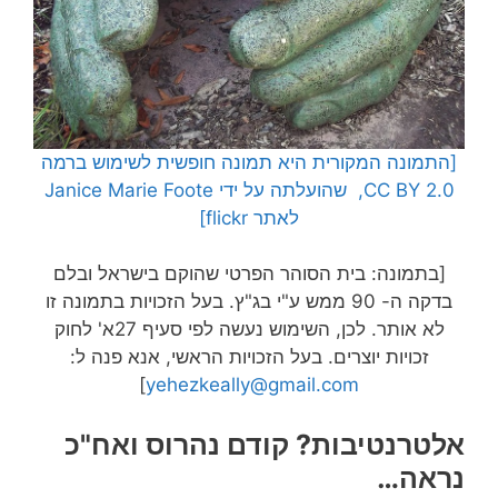
[התמונה המקורית היא תמונה חופשית לשימוש ברמה
CC BY 2.0, שהועלתה על ידי Janice Marie Foote
לאתר flickr]
[בתמונה: בית הסוהר הפרטי שהוקם בישראל ובלם
בדקה ה- 90 ממש ע"י בג"ץ. בעל הזכויות בתמונה זו
לא אותר. לכן, השימוש נעשה לפי סעיף 27א' לחוק
זכויות יוצרים. בעל הזכויות הראשי, אנא פנה ל:
]
yehezkeally@gmail.com
אלטרנטיבות? קודם נהרוס ואח"כ
נראה…