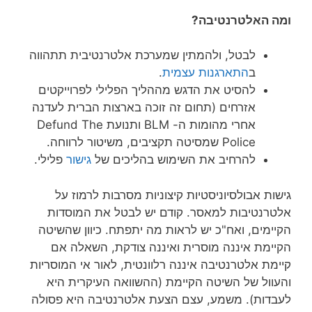
ומה האלטרנטיבה?
לבטל, ולהמתין שמערכת אלטרנטיבית תתהווה
ב
התארגנות עצמית
.
להסיט את הדגש מההליך הפלילי לפרוייקטים
אזרחים (תחום זה זוכה בארצות הברית לעדנה
אחרי מהומות ה- BLM ותנועת Defund The
Police שמסיטה תקציבים, משיטור לרווחה.
להרחיב את השימוש בהליכים של
גישור
פלילי.
גישות אבולסיוניסטיות קיצוניות מסרבות לרמוז על
אלטרנטיבות למאסר. קודם יש לבטל את המוסדות
הקיימים, ואח"כ יש לראות מה יתפתח. כיוון שהשיטה
הקיימת איננה מוסרית ואיננה צודקת, השאלה אם
קיימת אלטרנטיבה איננה רלוונטית, לאור אי המוסריות
והעוול של השיטה הקיימת (ההשוואה העיקרית היא
לעבדות). משמע, עצם הצעת אלטרנטיבה היא פסולה