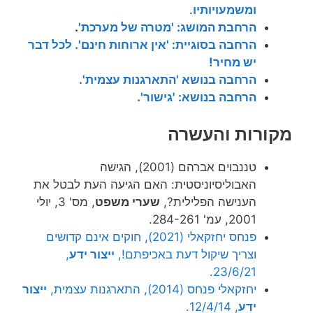
ומשמעויותיו
.
הרחבת המושג: 'מטרה של מערכת'
.
הרחבה בסוגיית: 'אין ארוחות חינם'. לכל דבר
יש מחיר!
הרחבה בנושא 'התארגנות עצמית'.
הרחבה בנושא: 'גישור'.
מקורות והעשרה
טננבוים אברהם (2001), הגישה
האבוליסיוניסטית: האם הגיעה העת לבטל את
הענישה הפלילית?,
שערי משפט
, מס' 3, יולי
2001, עמ' 284-261.
פנחס יחזקאלי (2021), חוקים אינם קדושים
וצריך שיקול דעת באכיפתם!,
ייצור ידע
,
23/6/21.
יחזקאלי פנחס (2014), התארגנות עצמית,
ייצור
ידע
, 12/4/14.