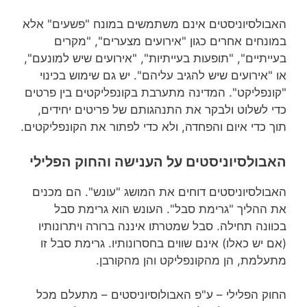
האבולסיוניסטים אינם משתמשים במונח "פשעים" אלא
במונחים אחרים כגון "אירועים מצערים", "מקרים
בעייתיים", "תופעות בעייתיות", "אירועים שיש למונעם",
או "אירועים שיש להגיב עליהם". יש גם שימוש בכינוי
"קונפליקט". המדינה מתערבת בקונפליקטים בין פרטים
כדי לשלוט ולבקר את התנהגותם של פריטים יחידים,
תוך כדי איום והפחדה, ולא כדי לפתור את הקונפליקטים.
האבולסיוניסטים על הענישה והחוק הפלילי
האבולסיוניסטים דוחים את המושג "עונש". הם מכנים
את ההליך "גרימת סבל". העונש הוא גרימת סבל
בכוונה תחילה. סבל שמטרתו איננה ברורה ויתרונותיו
(אם יש כאלו) אינם שווים בחסרונותיו. גרימת סבל זו
מתעלמת, הן מהקונפליקט והן מהקורבן.
החוק הפלילי – ע"פ האבולוסיוניסטים – מתעלם מכל