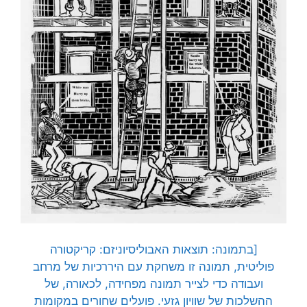
[בתמונה: תוצאות האבוליסיוניזם: קריקטורה
פוליטית, תמונה זו משחקת עם היררכיות של מרחב
ועבודה כדי לצייר תמונה מפחידה, לכאורה, של
ההשלכות של שוויון גזעי. פועלים שחורים במקומות