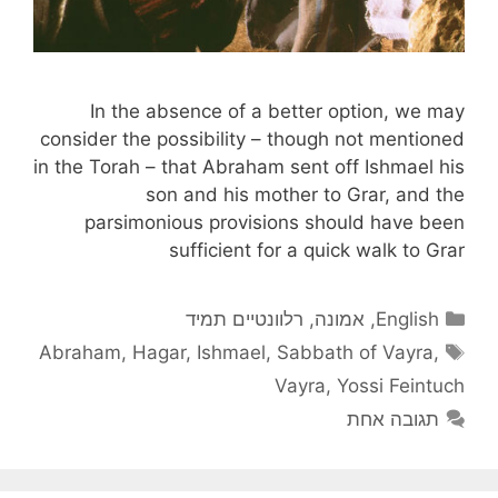
In the absence of a better option, we may
consider the possibility – though not mentioned
in the Torah – that Abraham sent off Ishmael his
son and his mother to Grar, and the
parsimonious provisions should have been
sufficient for a quick walk to Grar
קטגוריות
English
,
אמונה
,
רלוונטיים תמיד
תגיות
Abraham
,
Hagar
,
Ishmael
,
Sabbath of Vayra
,
Vayra
,
Yossi Feintuch
תגובה אחת