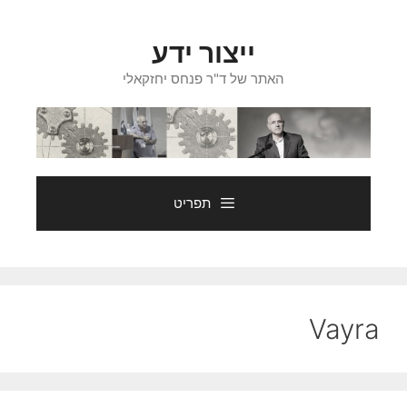
דלג
תוכן
ייצור ידע
האתר של ד"ר פנחס יחזקאלי
תפריט
Vayra