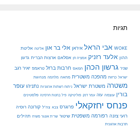
תגיות
אבי הראל
אלי בר און
איראן
WOKE
אליטת
אליטה
אלעד רזניק
ההון
אסלאם
ארצות הברית
גדעון
אמציה חן
גרשון הכהן
חרבות ברזל
יאיר רגב
שניר
טראמפ
חמאס
מהפכה משטרית
מנהיגות
ישראל
כרזות
מחאה
מלחמה
משטרה
עופר
משטרת ישראל
נתניהו
ניתוח רשתות ארגוניות
בורין
עוצמה
עזה
פלסטינים
עמר דנק
פוליטיקה
פיל בחנות חרסינה
פנחס יחזקאלי
קורונה
פרוגרס
רוסיה
צה"ל
צבא
רפורמה משפטית
רועי צזנה
שיטור
תהילים
שרית אונגר משיח
תרבות ארגונית