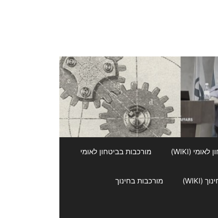
אומי (WIKI)
מורכבות בביטחון לאומי
 (WIKI)
מורכבות בחינוך