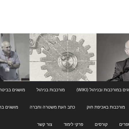
ם במורכבות ובניהול (WIKI)
מורכבות בניהול
מושגים בביטחון ל
מורכבות באכיפת חוק
כתב העת משטרה וחברה
מושגים בחינוך
פרים
קורסים
פרקי לימוד
צור קשר