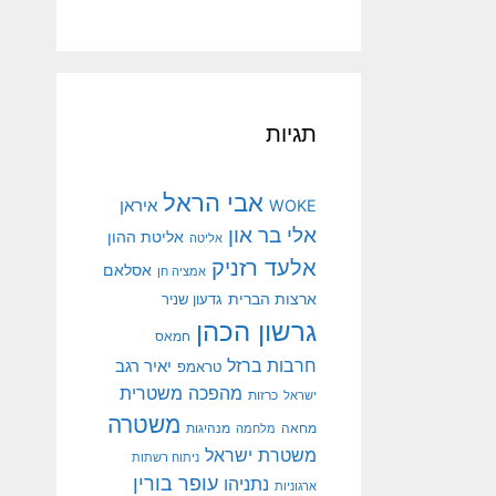
תגיות
אבי הראל
איראן
WOKE
אלי בר און
אליטת ההון
אליטה
אלעד רזניק
אסלאם
אמציה חן
ארצות הברית
גדעון שניר
גרשון הכהן
חמאס
חרבות ברזל
יאיר רגב
טראמפ
מהפכה משטרית
ישראל
כרזות
משטרה
מנהיגות
מחאה
מלחמה
משטרת ישראל
ניתוח רשתות
עופר בורין
נתניהו
ארגוניות