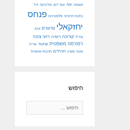
עוצמה
עזה
עמר דנק
פוליטיקה
פיל
פנחס
פלסטינים
בחנות חרסינה
יחזקאלי
פרוגרס
צבא
קורונה
רועי צזנה
רוסיה
צה"ל
רפורמה משפטית
שיטור
שרית
תהילים
אונגר משיח
תרבות ארגונית
חיפוש
חיפוש: