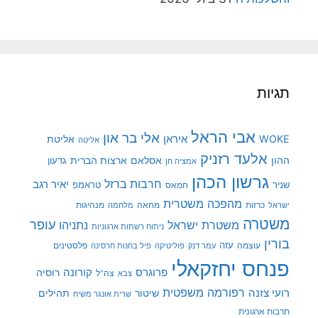
תגיות
אבי הראל
אלי בר און
איראן
WOKE
אליטת
אליטה
אלעד רזניק
ההון
אסלאם
ארצות הברית
גדעון
אמציה חן
גרשון הכהן
חרבות ברזל
יאיר רגב
שניר
טראמפ
חמאס
מהפכה משטרית
מנהיגות
ישראל
כרזות
מחאה
מלחמה
משטרה
עופר
משטרת ישראל
נתניהו
ניתוח רשתות ארגוניות
בורין
עוצמה
עזה
פלסטינים
עמר דנק
פוליטיקה
פיל בחנות חרסינה
פנחס יחזקאלי
קורונה
פרוגרס
רוסיה
צה"ל
צבא
רפורמה משפטית
רועי צזנה
שיטור
תהילים
שרית אונגר משיח
תרבות ארגונית