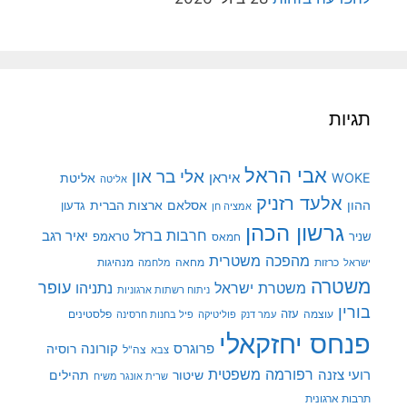
תגיות
אבי הראל
אלי בר און
איראן
WOKE
אליטת
אליטה
אלעד רזניק
ההון
אסלאם
ארצות הברית
גדעון
אמציה חן
גרשון הכהן
חרבות ברזל
יאיר רגב
שניר
טראמפ
חמאס
מהפכה משטרית
מנהיגות
ישראל
כרזות
מחאה
מלחמה
משטרה
עופר
משטרת ישראל
נתניהו
ניתוח רשתות ארגוניות
בורין
עוצמה
עזה
פלסטינים
עמר דנק
פוליטיקה
פיל בחנות חרסינה
פנחס יחזקאלי
קורונה
פרוגרס
רוסיה
צה"ל
צבא
רפורמה משפטית
רועי צזנה
שיטור
תהילים
שרית אונגר משיח
תרבות ארגונית