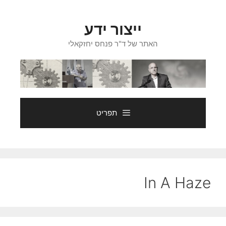
דלג
תוכן
ייצור ידע
האתר של ד"ר פנחס יחזקאלי
תפריט
In A Haze