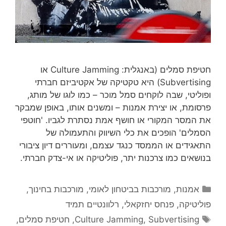
חטיפת סמלים (באנגלית: Culture Jamming או
Subvertising) היא טקטיקה של אקטיביזם חברתי
ופוליטי, שבה לוקחים סמל מוכר – כמו לוגו של מותג,
פרסומת, או יצירת אמנות – ומשנים אותו, באופן שמבקר
את המסר המקורי או חושף אמת נסתרת לגביו. 'חוטפי
הסמלים' הופכים את כלי השיווק והתעמולה של
התאגידים או הממסד כנגד עצמם, ומעוררים דיון ציבורי
בנושאים כמו צרכנות יתר, פוליטיקה או אי-צדק חברתי.
קטגוריות
אמנות
,
מורכבות בביטחון לאומי
,
מורכבות בחינוך
,
פוליטיקה
,
פנחס יחזקאלי
,
רלוונטיים תמיד
תגיות
Subvertising
,
Culture Jamming
,
חטיפת סמלים
,