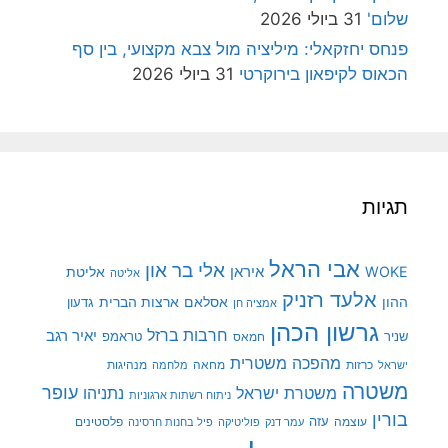
שלום'
31 ביולי 2026
פנחס יחזקאלי: מיליציה מול צבא מקצועי, בין סף
הכאוס לקיפאון בירוקרטי
31 ביולי 2026
תגיות
אבי הראל
אלי בר און
איראן
WOKE
אליטת
אליטה
אלעד רזניק
ההון
אסלאם
ארצות הברית
גדעון
אמציה חן
גרשון הכהן
חרבות ברזל
יאיר רגב
שניר
טראמפ
חמאס
מהפכה משטרית
מנהיגות
ישראל
כרזות
מחאה
מלחמה
משטרה
עופר
משטרת ישראל
נתניהו
ניתוח רשתות ארגוניות
בורין
עוצמה
עזה
פלסטינים
עמר דנק
פוליטיקה
פיל בחנות חרסינה