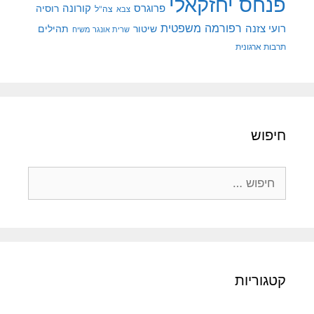
פנחס יחזקאלי
קורונה
פרוגרס
רוסיה
צה"ל
צבא
רפורמה משפטית
רועי צזנה
שיטור
תהילים
שרית אונגר משיח
תרבות ארגונית
חיפוש
חיפוש:
קטגוריות