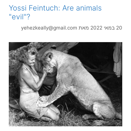
Yossi Feintuch: Are animals
"evil"?
20 במאי 2022
מאת
yehezkeally@gmail.com