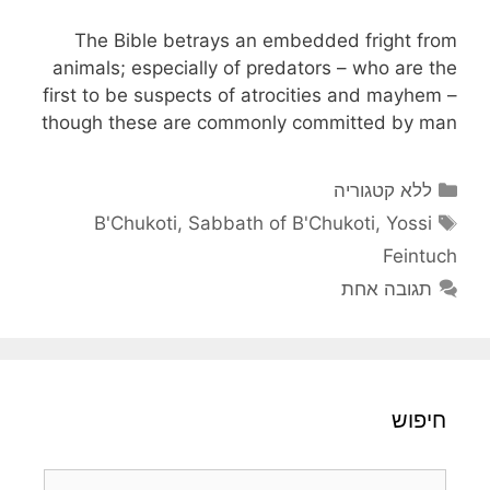
The Bible betrays an embedded fright from
animals; especially of predators – who are the
first to be suspects of atrocities and mayhem –
though these are commonly committed by man
קטגוריות
ללא קטגוריה
תגיות
B'Chukoti
,
Sabbath of B'Chukoti
,
Yossi
Feintuch
תגובה אחת
חיפוש
חיפוש: