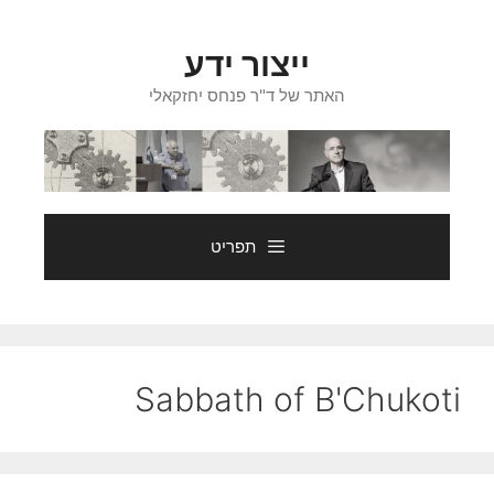
דלג
תוכן
ייצור ידע
האתר של ד"ר פנחס יחזקאלי
תפריט
Sabbath of B'Chukoti