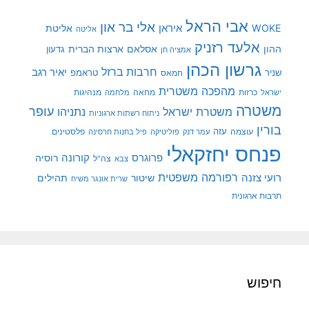
אבי הראל
אלי בר און
איראן
WOKE
אליטת
אליטה
אלעד רזניק
ההון
אסלאם
ארצות הברית
גדעון
אמציה חן
גרשון הכהן
חרבות ברזל
יאיר רגב
שניר
טראמפ
חמאס
מהפכה משטרית
מנהיגות
ישראל
כרזות
מחאה
מלחמה
משטרה
עופר
משטרת ישראל
נתניהו
ניתוח רשתות ארגוניות
בורין
עוצמה
עזה
פלסטינים
עמר דנק
פוליטיקה
פיל בחנות חרסינה
פנחס יחזקאלי
קורונה
פרוגרס
רוסיה
צה"ל
צבא
רפורמה משפטית
רועי צזנה
שיטור
תהילים
שרית אונגר משיח
תרבות ארגונית
חיפוש