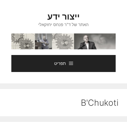
דלג
תוכן
ייצור ידע
האתר של ד"ר פנחס יחזקאלי
תפריט
B'Chukoti