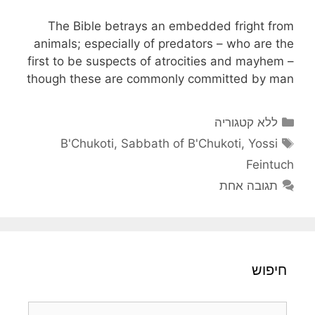
The Bible betrays an embedded fright from
animals; especially of predators – who are the
first to be suspects of atrocities and mayhem –
though these are commonly committed by man
קטגוריות
ללא קטגוריה
תגיות
B'Chukoti
,
Sabbath of B'Chukoti
,
Yossi
Feintuch
תגובה אחת
חיפוש
חיפוש: