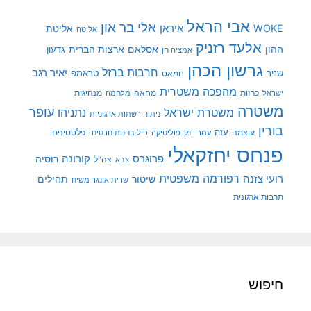
אבי הראל
אלי בר און
איראן
WOKE
אליטת
אליטה
אלעד רזניק
ההון
אסלאם
ארצות הברית
גדעון
אמציה חן
גרשון הכהן
חרבות ברזל
יאיר רגב
שניר
טראמפ
חמאס
מהפכה משטרית
מנהיגות
ישראל
כרזות
מחאה
מלחמה
משטרה
עופר
משטרת ישראל
נתניהו
ניתוח רשתות ארגוניות
בורין
עוצמה
עזה
פלסטינים
עמר דנק
פוליטיקה
פיל בחנות חרסינה
פנחס יחזקאלי
קורונה
פרוגרס
רוסיה
צה"ל
צבא
רפורמה משפטית
רועי צזנה
שיטור
תהילים
שרית אונגר משיח
תרבות ארגונית
חיפוש