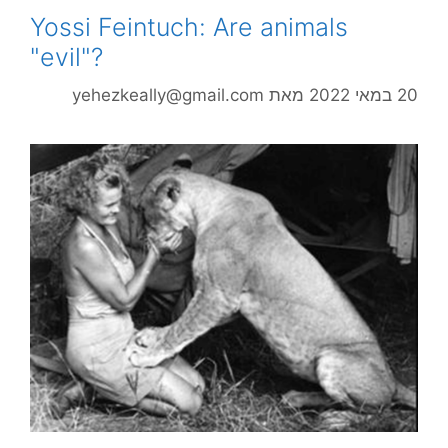
Yossi Feintuch: Are animals
"evil"?
20 במאי 2022
מאת
yehezkeally@gmail.com