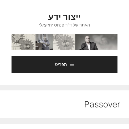
דלג
תוכן
ייצור ידע
האתר של ד"ר פנחס יחזקאלי
תפריט
Passover