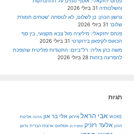
פנחס יחזקאלי: אוסף ממים על ההתנתקות
והשלכותיה
31 ביולי 2026
גרשון הכהן: כן לשלום, לא לנוסחה 'שטחים תמורת
שלום'
31 ביולי 2026
פנחס יחזקאלי: מיליציה מול צבא מקצועי, בין סף
הכאוס לקיפאון בירוקרטי
31 ביולי 2026
משה כהן אליה: רל"ביזם: התנגדות פוליטית שהופכת
להפרעה בזהות
28 ביולי 2026
תגיות
אבי הראל
אלי בר און
איראן
WOKE
אליטת
אליטה
אלעד רזניק
ההון
אסלאם
ארצות הברית
גדעון
אמציה חן