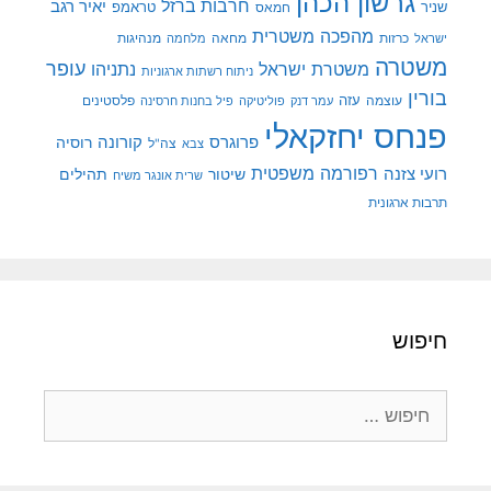
גרשון הכהן
חרבות ברזל
יאיר רגב
שניר
טראמפ
חמאס
מהפכה משטרית
מנהיגות
ישראל
כרזות
מחאה
מלחמה
משטרה
עופר
משטרת ישראל
נתניהו
ניתוח רשתות ארגוניות
בורין
עוצמה
עזה
פלסטינים
עמר דנק
פוליטיקה
פיל בחנות חרסינה
פנחס יחזקאלי
קורונה
פרוגרס
רוסיה
צה"ל
צבא
רפורמה משפטית
רועי צזנה
שיטור
תהילים
שרית אונגר משיח
תרבות ארגונית
חיפוש
חיפוש: