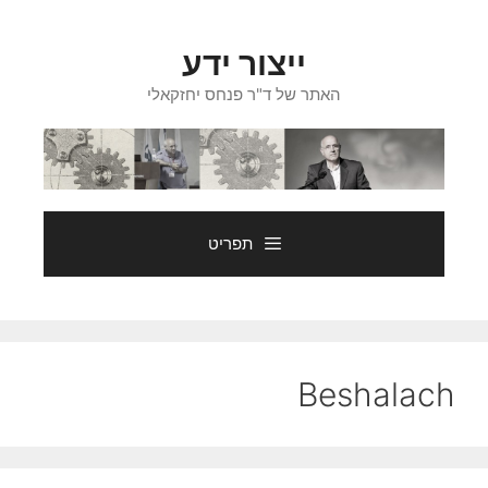
דלג
תוכן
ייצור ידע
האתר של ד"ר פנחס יחזקאלי
תפריט
Beshalach