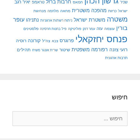
גרשון הכהן
חרבות ברזל
יאיר רגב
שניר
טראמפ
חמאס
מהפכה משטרית
מנהיגות
ישראל
כרזות
מחאה
מלחמה
משטרה
עופר
משטרת ישראל
נתניהו
ניתוח רשתות ארגוניות
בורין
עוצמה
עזה
פלסטינים
עמר דנק
פוליטיקה
פיל בחנות חרסינה
פנחס יחזקאלי
קורונה
פרוגרס
רוסיה
צה"ל
צבא
רפורמה משפטית
רועי צזנה
שיטור
תהילים
שרית אונגר משיח
תרבות ארגונית
חיפוש
חיפוש: