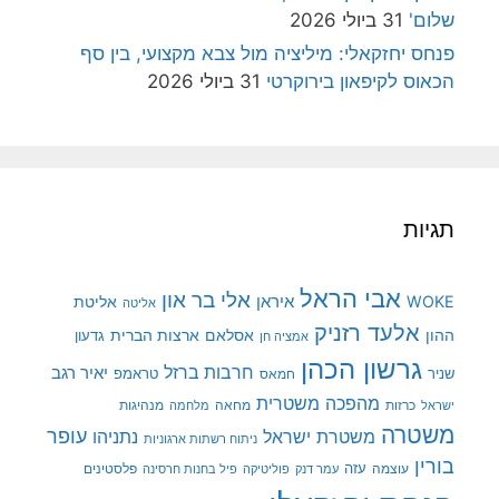
שלום'
31 ביולי 2026
פנחס יחזקאלי: מיליציה מול צבא מקצועי, בין סף
הכאוס לקיפאון בירוקרטי
31 ביולי 2026
תגיות
אבי הראל
אלי בר און
איראן
WOKE
אליטת
אליטה
אלעד רזניק
ההון
אסלאם
ארצות הברית
גדעון
אמציה חן
גרשון הכהן
חרבות ברזל
יאיר רגב
שניר
טראמפ
חמאס
מהפכה משטרית
מנהיגות
ישראל
כרזות
מחאה
מלחמה
משטרה
עופר
משטרת ישראל
נתניהו
ניתוח רשתות ארגוניות
בורין
עוצמה
עזה
פלסטינים
עמר דנק
פוליטיקה
פיל בחנות חרסינה