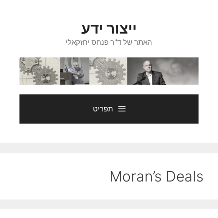
דלג
תוכן
ייצור ידע
האתר של ד"ר פנחס יחזקאלי
תפריט
Moran’s Deals