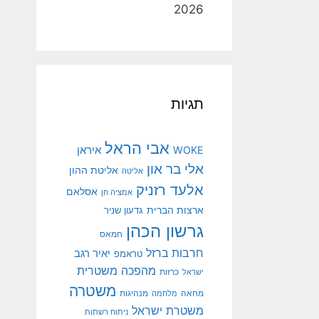
2026
תגיות
אבי הראל
איראן
WOKE
אלי בר און
אליטת ההון
אליטה
אלעד רזניק
אסלאם
אמציה חן
ארצות הברית
גדעון שניר
גרשון הכהן
חמאס
חרבות ברזל
יאיר רגב
טראמפ
מהפכה משטרית
ישראל
כרזות
משטרה
מנהיגות
מחאה
מלחמה
משטרת ישראל
ניתוח רשתות