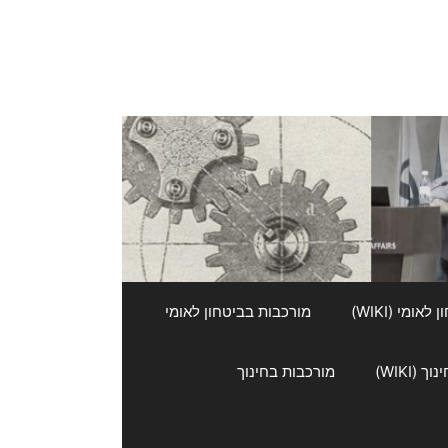
אומי (WIKI)
מורכבות בביטחון לאומי
 (WIKI)
מורכבות בחינוך