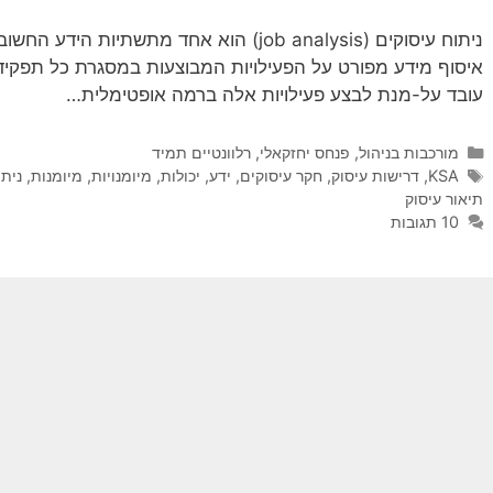
ניתוח עיסוקים (job analysis) הוא אחד מתשתיו
איסוף מידע מפורט על הפעילויות המבוצעות במסגרת כל תפקיד
עובד על-מנת לבצע פעילויות אלה ברמה אופטימלית…
קטגוריות
מורכבות בניהול
,
פנחס יחזקאלי
,
רלוונטיים תמיד
תגיות
KSA
,
דרישות עיסוק
,
חקר עיסוקים
,
ידע
,
יכולות
,
מיומנויות
,
מיומנות
,
ניתו
תיאור עיסוק
10 תגובות