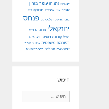
עופר בורין
נתניהו
ארגוניות
עוצמה
עזה
עמר דנק
פוליטיקה
פיל
פנחס
פלסטינים
בחנות חרסינה
יחזקאלי
פרוגרס
צבא
קורונה
רועי צזנה
רוסיה
צה"ל
רפורמה משפטית
שיטור
שרית
תהילים
אונגר משיח
תרבות ארגונית
חיפוש
חיפוש: