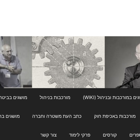
ם במורכבות ובניהול (WIKI)
מורכבות בניהול
מושגים בביטחון ל
מורכבות באכיפת חוק
כתב העת משטרה וחברה
מושגים בחינוך
פרים
קורסים
פרקי לימוד
צור קשר