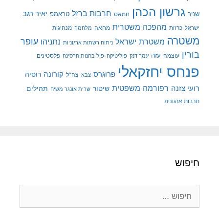
גרשון הכהן
חרבות ברזל
יאיר רגב
שניר
טראמפ
חמאס
מהפכה משטרית
מנהיגות
ישראל
כרזות
מחאה
מלחמה
משטרה
עופר
משטרת ישראל
נתניהו
ניתוח רשתות ארגוניות
בורין
עוצמה
עזה
פלסטינים
עמר דנק
פוליטיקה
פיל בחנות חרסינה
פנחס יחזקאלי
קורונה
פרוגרס
רוסיה
צה"ל
צבא
רפורמה משפטית
רועי צזנה
שיטור
תהילים
שרית אונגר משיח
תרבות ארגונית
חיפוש
חיפוש: