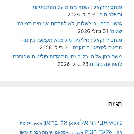
פנחס יחזקאלי: אוסף ממים על ההתנתקות
והשלכותיה
31 ביולי 2026
גרשון הכהן: כן לשלום, לא לנוסחה 'שטחים תמורת
שלום'
31 ביולי 2026
פנחס יחזקאלי: מיליציה מול צבא מקצועי, בין סף
הכאוס לקיפאון בירוקרטי
31 ביולי 2026
משה כהן אליה: רל"ביזם: התנגדות פוליטית שהופכת
להפרעה בזהות
28 ביולי 2026
תגיות
אבי הראל
אלי בר און
איראן
WOKE
אליטת
אליטה
אלעד רזניק
ההון
אסלאם
ארצות הברית
גדעון
אמציה חן