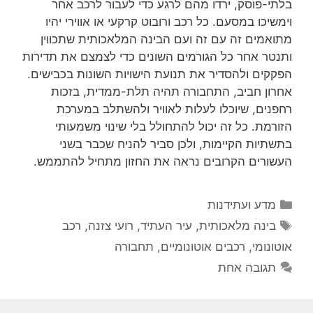
בלתי-פוסק, ירדו מהם לרגע כדי לעבור לרכב אחר
וימשיכו במסעם. כל רכב ורובוט קרקעי או אווירי יהיו
מתואמים זה עם זה ועם הבינה המלאכותית שתכווין
ותנטר אחר כל הגורמים השונים כדי לצמצם את תדירות
הפקקים ולהסדיר את תנועת הישויות השונות בכבישים.
אחרון חביב, התחבורה תהיה תלת-ממדית, בזכות
רחפנים, שיוכלו לעלות לאוויר ולהשתלב במערכת
הזורמת. כל זה יכול להתחולל בלי שינוי משמעותי
בתשתיות הקיימות, ולכן סביר להניח שכבר בשני
העשורים הקרובים נראה את החזון מתחיל להתממש.
קטגוריות
מדע ועתידנות
תגיות
בינה מלאכותית
,
עיר העתיד
,
רועי צזנה
,
רכב
אוטונומי
,
רכבים אוטונומיים
,
תחבורה
תגובה אחת