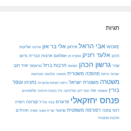
תגיות
אבי הראל
אלי בר און
איראן
WOKE
אליטת
אליטה
אלעד רזניק
ההון
אסלאם
ארצות הברית
גדעון
אמציה חן
גרשון הכהן
חרבות ברזל
יאיר רגב
שניר
טראמפ
חמאס
מהפכה משטרית
מנהיגות
ישראל
כרזות
מחאה
מלחמה
משטרה
עופר
משטרת ישראל
נתניהו
ניתוח רשתות ארגוניות
בורין
עוצמה
עזה
פלסטינים
עמר דנק
פוליטיקה
פיל בחנות חרסינה
פנחס יחזקאלי
קורונה
פרוגרס
רוסיה
צה"ל
צבא
רפורמה משפטית
רועי צזנה
שיטור
תהילים
שרית אונגר משיח
תרבות ארגונית