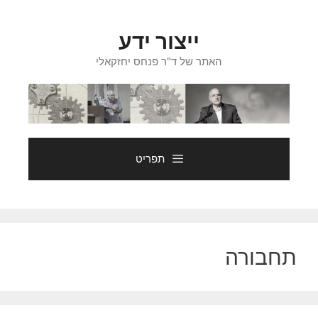
דלג
תוכן
ייצור ידע
האתר של ד"ר פנחס יחזקאלי
תפריט
תחבורה