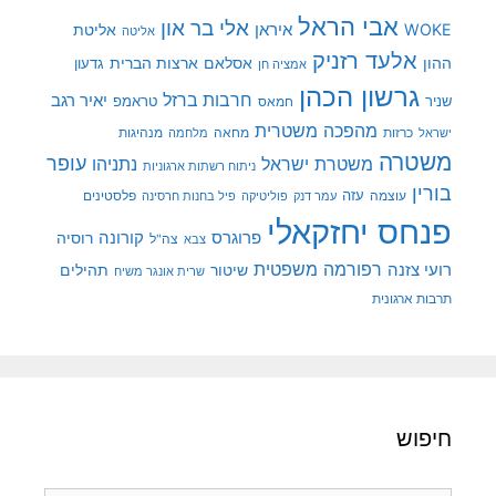
אבי הראל
אלי בר און
איראן
WOKE
אליטת
אליטה
אלעד רזניק
ההון
אסלאם
ארצות הברית
גדעון
אמציה חן
גרשון הכהן
חרבות ברזל
יאיר רגב
שניר
טראמפ
חמאס
מהפכה משטרית
מנהיגות
ישראל
כרזות
מחאה
מלחמה
משטרה
עופר
משטרת ישראל
נתניהו
ניתוח רשתות ארגוניות
בורין
עוצמה
עזה
פלסטינים
עמר דנק
פוליטיקה
פיל בחנות חרסינה
פנחס יחזקאלי
קורונה
פרוגרס
רוסיה
צה"ל
צבא
רפורמה משפטית
רועי צזנה
שיטור
תהילים
שרית אונגר משיח
תרבות ארגונית
חיפוש