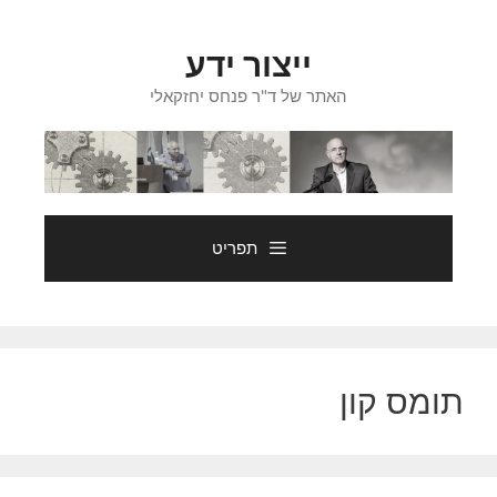
דלג
תוכן
ייצור ידע
האתר של ד"ר פנחס יחזקאלי
תפריט
תומס קון