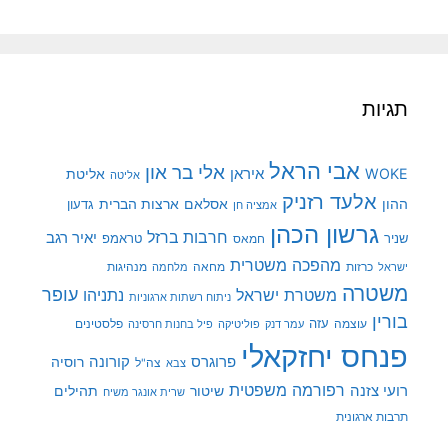
תגיות
אבי הראל
אלי בר און
איראן
WOKE
אליטת
אליטה
אלעד רזניק
ההון
אסלאם
ארצות הברית
גדעון
אמציה חן
גרשון הכהן
חרבות ברזל
יאיר רגב
שניר
טראמפ
חמאס
מהפכה משטרית
מנהיגות
ישראל
כרזות
מחאה
מלחמה
משטרה
עופר
משטרת ישראל
נתניהו
ניתוח רשתות ארגוניות
בורין
עוצמה
עזה
פלסטינים
עמר דנק
פוליטיקה
פיל בחנות חרסינה
פנחס יחזקאלי
קורונה
פרוגרס
רוסיה
צה"ל
צבא
רפורמה משפטית
רועי צזנה
שיטור
תהילים
שרית אונגר משיח
תרבות ארגונית