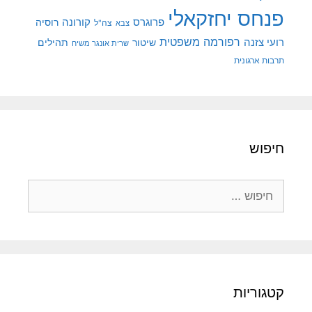
פנחס יחזקאלי
קורונה
פרוגרס
רוסיה
צה"ל
צבא
רפורמה משפטית
רועי צזנה
שיטור
תהילים
שרית אונגר משיח
תרבות ארגונית
חיפוש
חיפוש:
קטגוריות