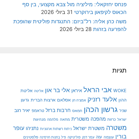
פנחס יחזקאלי: מיליציה מול צבא מקצועי, בין סף
הכאוס לקיפאון בירוקרטי
31 ביולי 2026
משה כהן אליה: רל"ביזם: התנגדות פוליטית שהופכת
להפרעה בזהות
28 ביולי 2026
תגיות
אבי הראל
אלי בר און
איראן
WOKE
אליטת
אליטה
אלעד רזניק
ההון
אסלאם
ארצות הברית
גדעון
אמציה חן
גרשון הכהן
חרבות ברזל
יאיר רגב
שניר
טראמפ
חמאס
מהפכה משטרית
מנהיגות
ישראל
כרזות
מחאה
מלחמה
משטרה
עופר
משטרת ישראל
נתניהו
ניתוח רשתות ארגוניות
בורין
עוצמה
עזה
פלסטינים
עמר דנק
פוליטיקה
פיל בחנות חרסינה