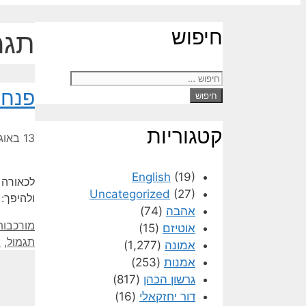
חיפוש
תגמ
חיפוש:
פנחס
קטגוריות
13 באוגוסט 2021
English
(19)
לכאורה 
Uncategorized
(27)
ולהיפך:
אהבה
(74)
קטגוריות
מורכבות
אוטיזם
(15)
תגמול
,
ת
אמונה
(1,277)
אמנות
(253)
גרשון הכהן
(817)
דור יחזקאלי
(16)