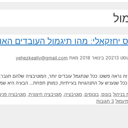
ול
 יחזקאלי: מהו תיגמול העובדים האו
3 בינואר 2018
מאת
yehezkeally@gmail.com
זה נראה פשוט: ככל שנתגמל עובדים יותר, המוטיבציה שלהם תגבר, וה
 ככל שנעניש על התנהגויות בעייתיות, כמותן תפחת… הבעיה היא שמ
תגיות
 בניהול
בונוס
,
בונוסים
,
מוטיבציה
,
מוטיבציה חיצונית
,
מוטיבציה פנימ
יגמול
3 תגובות