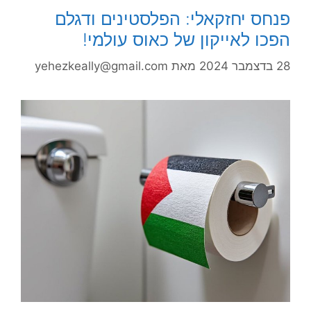
פנחס יחזקאלי: הפלסטינים ודגלם
הפכו לאייקון של כאוס עולמי!
28 בדצמבר 2024
מאת
yehezkeally@gmail.com