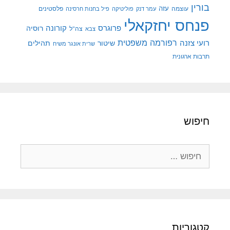
בורין
עוצמה
עזה
פלסטינים
עמר דנק
פוליטיקה
פיל בחנות חרסינה
פנחס יחזקאלי
קורונה
פרוגרס
רוסיה
צה"ל
צבא
רפורמה משפטית
רועי צזנה
שיטור
תהילים
שרית אונגר משיח
תרבות ארגונית
חיפוש
חיפוש:
קטגוריות