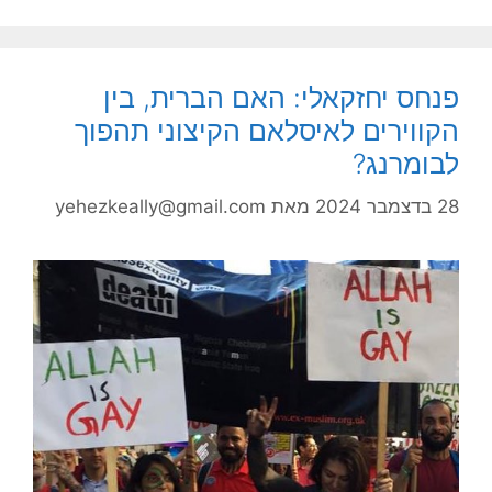
פנחס יחזקאלי: האם הברית, בין
הקווירים לאיסלאם הקיצוני תהפוך
לבומרנג?
28 בדצמבר 2024
מאת
yehezkeally@gmail.com