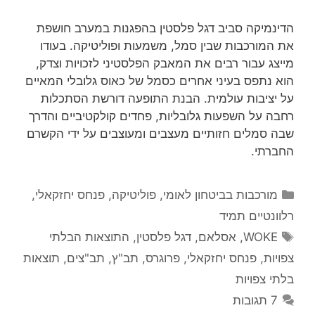
הדינמיקה סביב דגל פלסטין בהפגנות במערב חושפת
את המורכבות שבין סמל, משמעות ופוליטיקה. בעודו
מייצג עבור רבים את המאבק הפלסטיני לזכויות וצדק,
הוא נתפס בעיני אחרים כסמל של כאוס גלובלי המאיים
על יציבות עולמית. הבנת התופעה דורשת הסתכלות
רחבה על השפעות גלובליות, פחדים קולקטיביים והדרך
שבה סמלים חזותיים מעצבים ומעוצבים על ידי הקשרם
החברתי.
קטגוריות
מורכבות בביטחון לאומי
,
פוליטיקה
,
פנחס יחזקאלי
,
רלוונטיים תמיד
תגיות
WOKE
,
אסלאם
,
דגל פלסטין
,
התוצאות הבלתי
צפויות
,
פנחס יחזקאלי
,
פרוגרס
,
תב"ץ
,
תב"צים
,
תוצאות
בלתי צפויות
7 תגובות