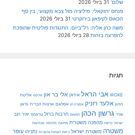
שלום'
31 ביולי 2026
פנחס יחזקאלי: מיליציה מול צבא מקצועי, בין סף
הכאוס לקיפאון בירוקרטי
31 ביולי 2026
משה כהן אליה: רל"ביזם: התנגדות פוליטית שהופכת
להפרעה בזהות
28 ביולי 2026
תגיות
אבי הראל
אלי בר און
איראן
WOKE
אליטת
אליטה
אלעד רזניק
ההון
אסלאם
ארצות הברית
גדעון
אמציה חן
גרשון הכהן
חרבות ברזל
יאיר רגב
שניר
טראמפ
חמאס
מהפכה משטרית
מנהיגות
ישראל
כרזות
מחאה
מלחמה
משטרה
עופר
משטרת ישראל
נתניהו
ניתוח רשתות ארגוניות