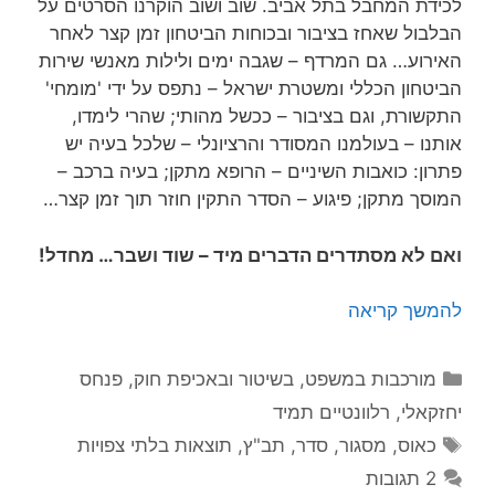
לכידת המחבל בתל אביב. שוב ושוב הוקרנו הסרטים על
הבלבול שאחז בציבור ובכוחות הביטחון זמן קצר לאחר
האירוע… גם המרדף – שגבה ימים ולילות מאנשי שירות
הביטחון הכללי ומשטרת ישראל – נתפס על ידי 'מומחי'
התקשורת, וגם בציבור – ככשל מהותי; שהרי לימדו,
אותנו – בעולמנו המסודר והרציונלי – שלכל בעיה יש
פתרון: כואבות השיניים – הרופא מתקן; בעיה ברכב –
המוסך מתקן; פיגוע – הסדר התקין חוזר תוך זמן קצר…
ואם לא מסתדרים הדברים מיד – שוד ושבר… מחדל!
להמשך קריאה
קטגוריות
מורכבות במשפט, בשיטור ובאכיפת חוק
,
פנחס
יחזקאלי
,
רלוונטיים תמיד
תגיות
כאוס
,
מסגור
,
סדר
,
תב"ץ
,
תוצאות בלתי צפויות
2 תגובות