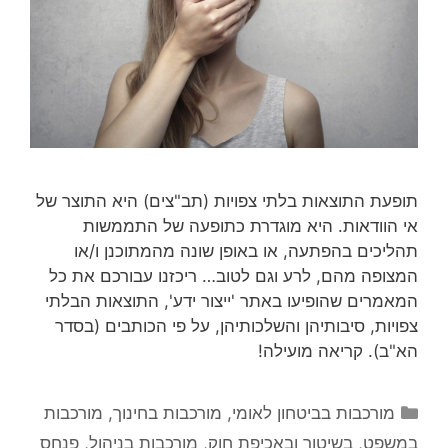
תופעת התוצאות בלתי צפויות (תב"צים) היא התוצר של
אי הוודאות. היא מוגדרת כתופעה של התממשות
תהליכים בהפתעה, או באופן שונה מהמתוכנן ו/או
המצופה מהם, לרע וגם לטוב… ריכזנו עבורכם את כל
המאמרים שהופיעו באתר 'ייצור ידע', התוצאות הבלתי
צפויות, סיבותיהן והשלכותיהן, על פי הכותבים (בסדר
הא"ב). קריאה מועילה!
קטגוריות
מורכבות בביטחון לאומי
,
מורכבות בחינוך
,
מורכבות
במשפט, בשיטור ובאכיפת חוק
,
מורכבות בניהול
,
פנחס