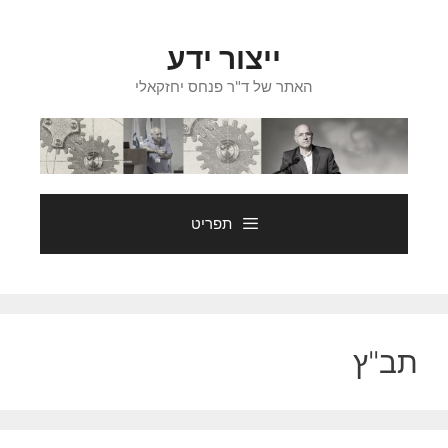
דלג
תוכן
ייצור ידע
האתר של ד"ר פנחס יחזקאלי
תפריט
תב"ץ