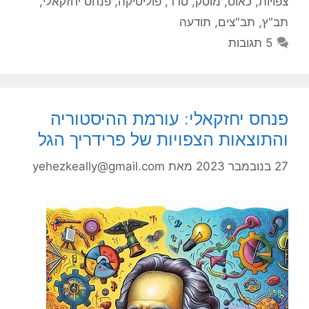
צפויות
,
כאוס
,
מוסק
,
סדר
,
פוליטיקה
,
פנחס יחזקאלי
,
תב"ץ
,
תב"צים
,
תודעה
5 תגובות
פנחס יחזקאלי: עורמת ההיסטוריה
והתוצאות הצפויות של פרידריך הגל
27 בנובמבר 2023
מאת
yehezkeally@gmail.com