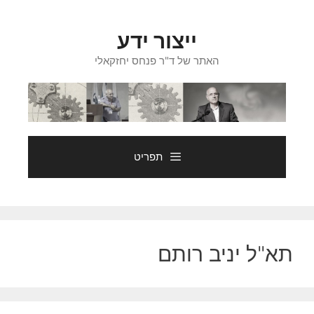
דלג
תוכן
ייצור ידע
האתר של ד"ר פנחס יחזקאלי
תפריט
תא"ל יניב רותם