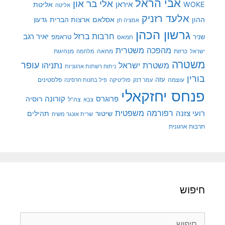
אבי הראל
אלי בר און
איראן
WOKE
אליטת
אליטה
אלעד רזניק
ההון
אסלאם
ארצות הברית
גדעון
אמציה חן
גרשון הכהן
חרבות ברזל
יאיר רגב
שניר
טראמפ
חמאס
מהפכה משטרית
מנהיגות
ישראל
כרזות
מחאה
מלחמה
משטרה
עופר
משטרת ישראל
נתניהו
ניתוח רשתות ארגוניות
בורין
עוצמה
עזה
פלסטינים
עמר דנק
פוליטיקה
פיל בחנות חרסינה
פנחס יחזקאלי
קורונה
פרוגרס
רוסיה
צה"ל
צבא
רפורמה משפטית
רועי צזנה
שיטור
תהילים
שרית אונגר משיח
תרבות ארגונית
חיפוש
חיפוש: