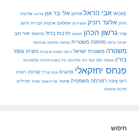
אבי הראל
אלי בר און
איראן
WOKE
אליטת
אליטה
אלעד רזניק
ההון
אסלאם
ארצות הברית
גדעון
אמציה חן
גרשון הכהן
חרבות ברזל
יאיר רגב
שניר
טראמפ
חמאס
מהפכה משטרית
מנהיגות
ישראל
כרזות
מחאה
מלחמה
משטרה
עופר
משטרת ישראל
נתניהו
ניתוח רשתות ארגוניות
בורין
עוצמה
עזה
פלסטינים
עמר דנק
פוליטיקה
פיל בחנות חרסינה
פנחס יחזקאלי
קורונה
פרוגרס
רוסיה
צה"ל
צבא
רפורמה משפטית
רועי צזנה
שיטור
תהילים
שרית אונגר משיח
תרבות ארגונית
חיפוש