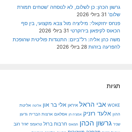
גרשון הכהן: כן לשלום, לא לנוסחה 'שטחים תמורת
שלום'
31 ביולי 2026
פנחס יחזקאלי: מיליציה מול צבא מקצועי, בין סף
הכאוס לקיפאון בירוקרטי
31 ביולי 2026
משה כהן אליה: רל"ביזם: התנגדות פוליטית שהופכת
להפרעה בזהות
28 ביולי 2026
תגיות
אבי הראל
אלי בר און
איראן
WOKE
אליטת
אליטה
אלעד רזניק
ההון
אסלאם
ארצות הברית
גדעון
אמציה חן
גרשון הכהן
חרבות ברזל
יאיר רגב
שניר
טראמפ
חמאס