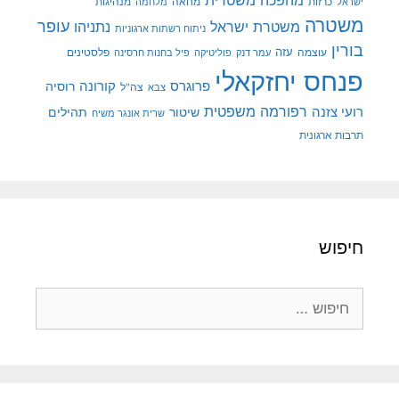
מהפכה משטרית
מנהיגות
ישראל
כרזות
מחאה
מלחמה
משטרה
עופר
משטרת ישראל
נתניהו
ניתוח רשתות ארגוניות
בורין
עוצמה
עזה
פלסטינים
עמר דנק
פוליטיקה
פיל בחנות חרסינה
פנחס יחזקאלי
קורונה
פרוגרס
רוסיה
צה"ל
צבא
רפורמה משפטית
רועי צזנה
שיטור
תהילים
שרית אונגר משיח
תרבות ארגונית
חיפוש
חיפוש: