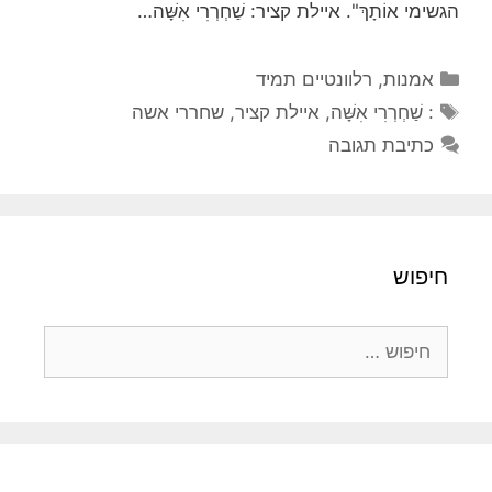
הגשימי אוֹתָךְ". איילת קציר: שַׁחְרְרִי אִשָּׁה…
קטגוריות
אמנות
,
רלוונטיים תמיד
תגיות
: שַׁחְרְרִי אִשָּׁה
,
איילת קציר
,
שחררי אשה
כתיבת תגובה
חיפוש
חיפוש: