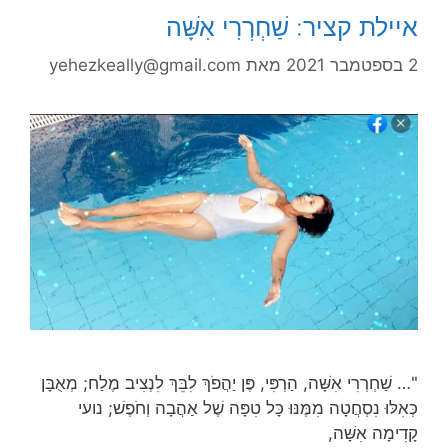
איילת קציר: שַׁחְרְרִי אִשָּׁה
2 בספטמבר 2021
מאת
yehezkeally@gmail.com
"… שַׁחְרְרִי אִשָּׁה, הַרְפִּי, פֶּן יַהֲפֹךְ לִבֵּךְ לִנְצִיב מֶלַח; מְאֻבָּן
כְּאִלּוּ נִסְחֲטָה מִמֶּנּוּ כָּל טִפָּה שֶׁל אַהֲבָה וְחֹפֶשׁ; נועי
קָדִימָה אִשָּׁה,