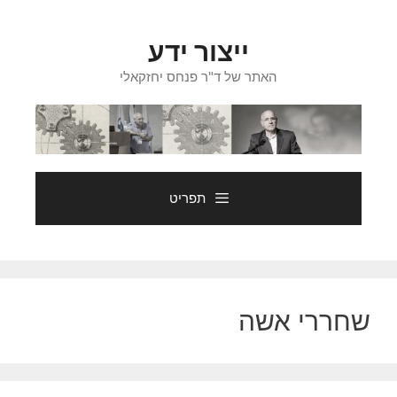
דלג
תוכן
ייצור ידע
האתר של ד"ר פנחס יחזקאלי
תפריט
שחררי אשה