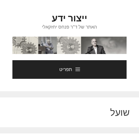
דלג
תוכן
ייצור ידע
האתר של ד"ר פנחס יחזקאלי
תפריט
שועל