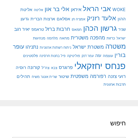
אבי הראל
אלי בר און
איראן
WOKE
אליטת
אליטה
אלעד רזניק
ההון
אסלאם
ארצות הברית
גדעון
אמציה חן
גרשון הכהן
חרבות ברזל
יאיר רגב
שניר
טראמפ
חמאס
מהפכה משטרית
מנהיגות
ישראל
כרזות
מחאה
מלחמה
משטרה
עופר
משטרת ישראל
נתניהו
ניתוח רשתות ארגוניות
בורין
עוצמה
עזה
פלסטינים
עמר דנק
פוליטיקה
פיל בחנות חרסינה
פנחס יחזקאלי
קורונה
פרוגרס
רוסיה
צה"ל
צבא
רפורמה משפטית
רועי צזנה
שיטור
תהילים
שרית אונגר משיח
תרבות ארגונית
חיפוש