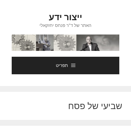
דלג
תוכן
ייצור ידע
האתר של ד"ר פנחס יחזקאלי
תפריט
שביעי של פסח