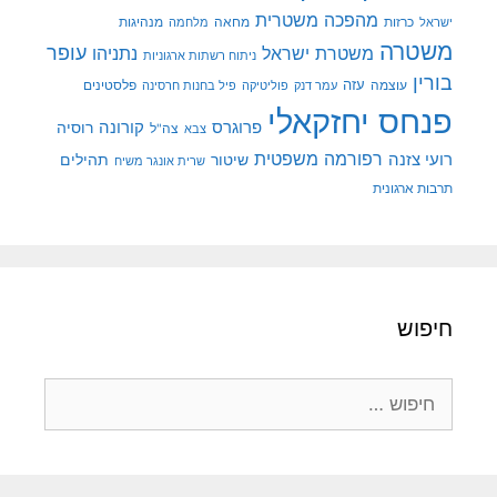
מהפכה משטרית
מנהיגות
ישראל
כרזות
מחאה
מלחמה
משטרה
עופר
משטרת ישראל
נתניהו
ניתוח רשתות ארגוניות
בורין
עוצמה
עזה
פלסטינים
עמר דנק
פוליטיקה
פיל בחנות חרסינה
פנחס יחזקאלי
קורונה
פרוגרס
רוסיה
צה"ל
צבא
רפורמה משפטית
רועי צזנה
שיטור
תהילים
שרית אונגר משיח
תרבות ארגונית
חיפוש
חיפוש: