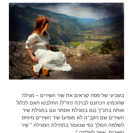
בשביעי של פסח קוראים את שיר השירים – מגילה
שחכמינו זיכרונם לברכה (חז"ל) התלבטו האם לכלול
אותה בתנ"ך (גם במגילת אסתר וגם במגילת שיר
השירים שם הקב"ה לא מופיע) שיר השירים מיוחס
לשלמה המלך כפי שנאמר בתחילת המגילה " שִׁיר
הַשִּׁירִים, אֲשֶׁר לִשְׁלֹמֹה."…