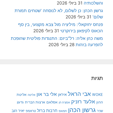
והשלכותיה
31 ביולי 2026
גרשון הכהן: כן לשלום, לא לנוסחה 'שטחים תמורת
שלום'
31 ביולי 2026
פנחס יחזקאלי: מיליציה מול צבא מקצועי, בין סף
הכאוס לקיפאון בירוקרטי
31 ביולי 2026
משה כהן אליה: רל"ביזם: התנגדות פוליטית שהופכת
להפרעה בזהות
28 ביולי 2026
תגיות
אבי הראל
אלי בר און
איראן
WOKE
אליטת
אליטה
אלעד רזניק
ההון
אסלאם
ארצות הברית
גדעון
אמציה חן
גרשון הכהן
חרבות ברזל
יאיר רגב
שניר
טראמפ
חמאס