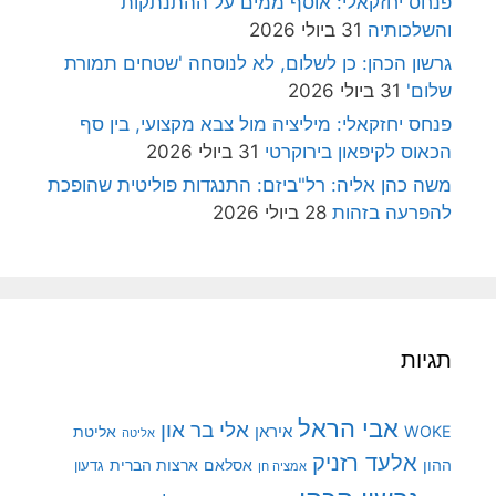
פנחס יחזקאלי: אוסף ממים על ההתנתקות
והשלכותיה
31 ביולי 2026
גרשון הכהן: כן לשלום, לא לנוסחה 'שטחים תמורת
שלום'
31 ביולי 2026
פנחס יחזקאלי: מיליציה מול צבא מקצועי, בין סף
הכאוס לקיפאון בירוקרטי
31 ביולי 2026
משה כהן אליה: רל"ביזם: התנגדות פוליטית שהופכת
להפרעה בזהות
28 ביולי 2026
תגיות
אבי הראל
אלי בר און
איראן
WOKE
אליטת
אליטה
אלעד רזניק
ההון
אסלאם
ארצות הברית
גדעון
אמציה חן