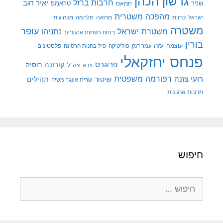
גרשון הכהן
חרבות ברזל
יאיר רגב
שניר
טראמפ
חמאס
מהפכה משטרית
מנהיגות
ישראל
כרזות
מחאה
מלחמה
משטרה
עופר
משטרת ישראל
נתניהו
ניתוח רשתות ארגוניות
בורין
עוצמה
עזה
פלסטינים
עמר דנק
פוליטיקה
פיל בחנות חרסינה
פנחס יחזקאלי
קורונה
פרוגרס
רוסיה
צה"ל
צבא
רפורמה משפטית
רועי צזנה
שיטור
תהילים
שרית אונגר משיח
תרבות ארגונית
חיפוש
חיפוש: