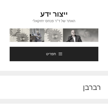
דלג
תוכן
ייצור ידע
האתר של ד"ר פנחס יחזקאלי
תפריט
רברבן