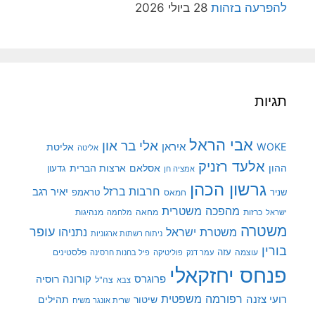
להפרעה בזהות
28 ביולי 2026
תגיות
אבי הראל
אלי בר און
איראן
WOKE
אליטת
אליטה
אלעד רזניק
ההון
אסלאם
ארצות הברית
גדעון
אמציה חן
גרשון הכהן
חרבות ברזל
יאיר רגב
שניר
טראמפ
חמאס
מהפכה משטרית
מנהיגות
ישראל
כרזות
מחאה
מלחמה
משטרה
עופר
משטרת ישראל
נתניהו
ניתוח רשתות ארגוניות
בורין
עוצמה
עזה
פלסטינים
עמר דנק
פוליטיקה
פיל בחנות חרסינה
פנחס יחזקאלי
קורונה
פרוגרס
רוסיה
צה"ל
צבא
רפורמה משפטית
רועי צזנה
שיטור
תהילים
שרית אונגר משיח