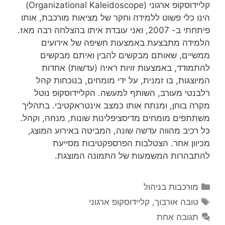
קליידוסקופ ארגוני (Organizational Kaleidoscope)
הינו כלי פשוט ללמידה וחקר של מציאות מורכבת, אותו
פיתחתי ב- 2007, ואני עובדת איתו בהצלחה רבה מאז.
הלמידה מתבצעת באמצעות חשיפה של אירועים
ממשיים, שאותם מבקשים להבין ואיתם מבקשים
להתמודד, באמצעות זויות ראיה (עדשות) אחדות
המיוצגות, בו זמנית, על ידי מומחים, בנוכחות קהל
רלבנטי מעורב, השותף למעשה. הקליידוסקופ נוטל
מקרה בוחן, ומנתח אותו כמצב אינטראקטיבי. בתהליך
משתתפים מומחים מדיסציפלינות שונות, מנחה, וקהל.
כל רכיב מהווה עדשה שונה, המביטה באירוע המוצג,
מכיוון אחר. הצטלבות הפרספקטיבות מסייעת
להתבהרות המשמעות של התמונה המוצגת.
קטגוריות
מורכבות בניהול
תגיות
טובה אורבוך
,
קליידוסקופ ארגוני
תגובה אחת