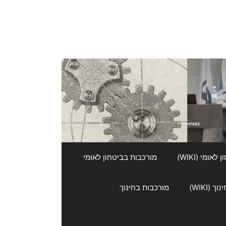
אומי (WIKI)
מורכבות בביטחון לאומי
 (WIKI)
מורכבות בחינוך