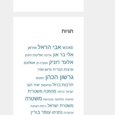
תגיות
אבי הראל
איראן
WOKE
אלי בר און
אליטת ההון
אליטה
אלעד רזניק
אסלאם
אמציה חן
ארצות הברית
גדעון שניר
גרשון הכהן
חמאס
חרבות ברזל
יאיר רגב
טראמפ
מהפכה משטרית
ישראל
כרזות
משטרה
מנהיגות
מחאה
מלחמה
משטרת ישראל
ניתוח רשתות
עופר בורין
נתניהו
ארגוניות