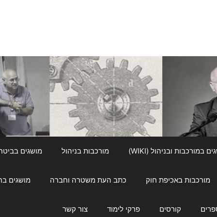
ם במורכבות ובניהול (WIKI)
מורכבות בניהול
מושגים בביטחון ל
מורכבות באכיפת חוק
כתב העת משטרה וחברה
מושגים בחינוך
פרים
קורסים
פרקי לימוד
צור קשר