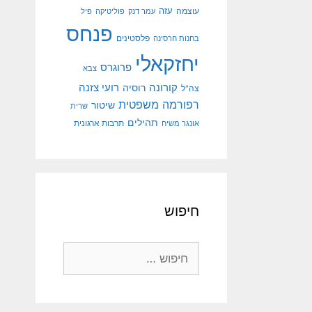
עוצמה
עזה
עמר דנק
פוליטיקה
פיל
פנחס
פלסטינים
בחנות חרסינה
יחזקאלי
פרוגרס
צבא
קורונה
רועי צזנה
רוסיה
צה"ל
רפורמה משפטית
שיטור
שרית
תהילים
אונגר משיח
תרבות ארגונית
חיפוש
חיפוש: