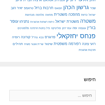
גדעון
אמציה חן
גרשון הכהן
חרבות ברזל
יאיר רגב
שניר
טראמפ
חמאס
מהפכה משטרית
מנהיגות
ישראל
כרזות
מחאה
מלחמה
משטרה
עופר
משטרת ישראל
נתניהו
ניתוח רשתות ארגוניות
בורין
עוצמה
עזה
פלסטינים
עמר דנק
פוליטיקה
פיל בחנות חרסינה
פנחס יחזקאלי
קורונה
פרוגרס
רוסיה
צה"ל
צבא
רפורמה משפטית
רועי צזנה
שיטור
תהילים
שרית אונגר משיח
תרבות ארגונית
חיפוש
חיפוש: