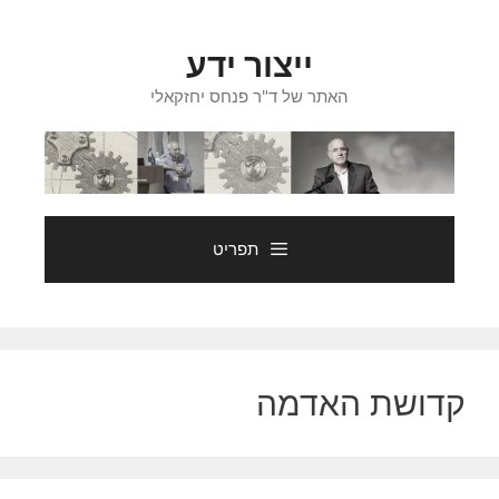
דלג
תוכן
ייצור ידע
האתר של ד"ר פנחס יחזקאלי
תפריט
קדושת האדמה