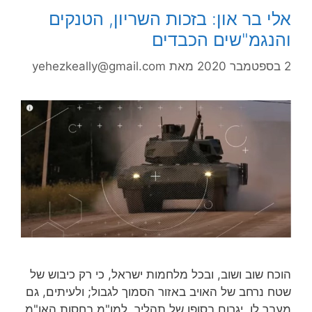
אלי בר און: בזכות השריון, הטנקים
והנגמ"שים הכבדים
2 בספטמבר 2020
מאת
yehezkeally@gmail.com
הוכח שוב ושוב, ובכל מלחמות ישראל, כי רק כיבוש של
שטח נרחב של האויב באזור הסמוך לגבול; ולעיתים, גם
מעבר לו, יגרום בסופו של תהליך, למו"מ בחסות האו"מ