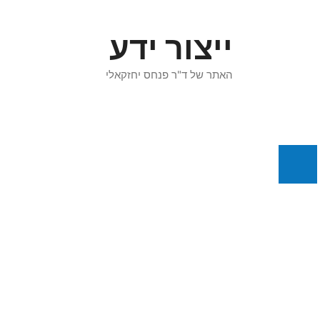
דלג
תוכן
ייצור ידע
האתר של ד"ר פנחס יחזקאלי