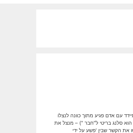
בו עבריין מתיידד עם אדם פגיע מתוך כוונה לנצלו
לכלית, פיזית או מינית. ה"חבר" – מבצע הפשע (המושג Mate הוא סלנג בריטי ל"חבר ") – מנצל את
ו את הקשר שבין 'פשע על ידי