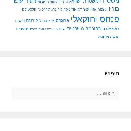
משטרה
עופר
משטרת ישראל
נתניהו
ניתוח רשתות ארגוניות
בורין
עוצמה
עזה
פלסטינים
עמר דנק
פוליטיקה
פיל בחנות חרסינה
פנחס יחזקאלי
קורונה
פרוגרס
רוסיה
צה"ל
צבא
רפורמה משפטית
רועי צזנה
שיטור
תהילים
שרית אונגר משיח
תרבות ארגונית
חיפוש
חיפוש: