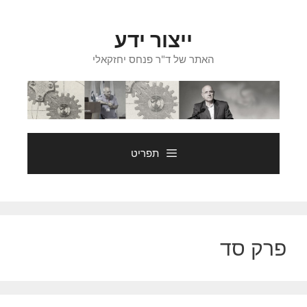
דלג
תוכן
ייצור ידע
האתר של ד"ר פנחס יחזקאלי
תפריט
פרק סד