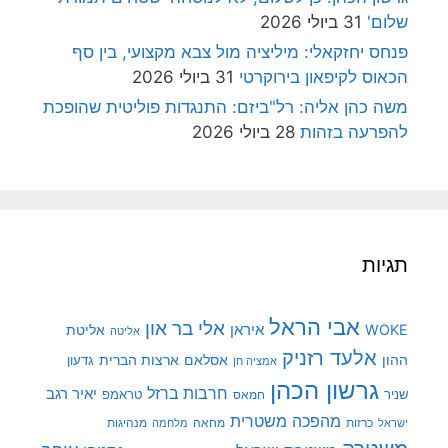
שלום'
31 ביולי 2026
פנחס יחזקאלי: מיליציה מול צבא מקצועי, בין סף
הכאוס לקיפאון בירוקרטי
31 ביולי 2026
משה כהן אליה: רל"ביזם: התנגדות פוליטית שהופכת
להפרעה בזהות
28 ביולי 2026
תגיות
אבי הראל
אלי בר און
איראן
WOKE
אליטת
אליטה
אלעד רזניק
ההון
אסלאם
ארצות הברית
גדעון
אמציה חן
גרשון הכהן
חרבות ברזל
יאיר רגב
שניר
טראמפ
חמאס
מהפכה משטרית
מנהיגות
ישראל
כרזות
מחאה
מלחמה