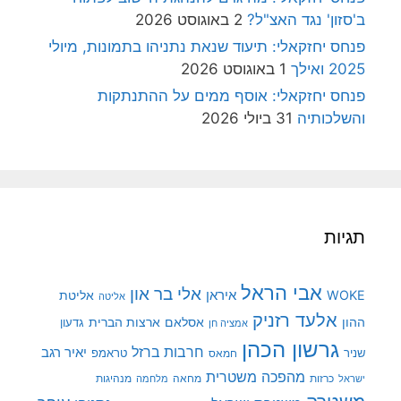
ב'סזון' נגד האצ"ל?
2 באוגוסט 2026
פנחס יחזקאלי: תיעוד שנאת נתניהו בתמונות, מיולי
2025 ואילך
1 באוגוסט 2026
פנחס יחזקאלי: אוסף ממים על ההתנתקות
והשלכותיה
31 ביולי 2026
תגיות
אבי הראל
אלי בר און
איראן
WOKE
אליטת
אליטה
אלעד רזניק
ההון
אסלאם
ארצות הברית
גדעון
אמציה חן
גרשון הכהן
חרבות ברזל
יאיר רגב
שניר
טראמפ
חמאס
מהפכה משטרית
מנהיגות
ישראל
כרזות
מחאה
מלחמה