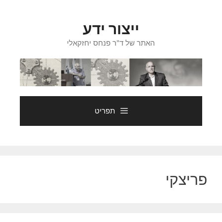
דלג
תוכן
ייצור ידע
האתר של ד"ר פנחס יחזקאלי
תפריט
פריצקי