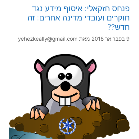
פנחס חזקאלי: איסוף מידע נגד
חוקרים ועובדי מדינה אחרים: זה
חדש??
9 בפברואר 2018
מאת
yehezkeally@gmail.com