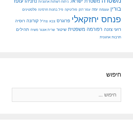
משטרה
עופר
משטרת ישראל
נתניהו
ניתוח רשתות ארגוניות
בורין
עוצמה
עזה
פלסטינים
עמר דנק
פוליטיקה
פיל בחנות חרסינה
פנחס יחזקאלי
קורונה
פרוגרס
רוסיה
צה"ל
צבא
רפורמה משפטית
רועי צזנה
שיטור
תהילים
שרית אונגר משיח
תרבות ארגונית
חיפוש
חיפוש: