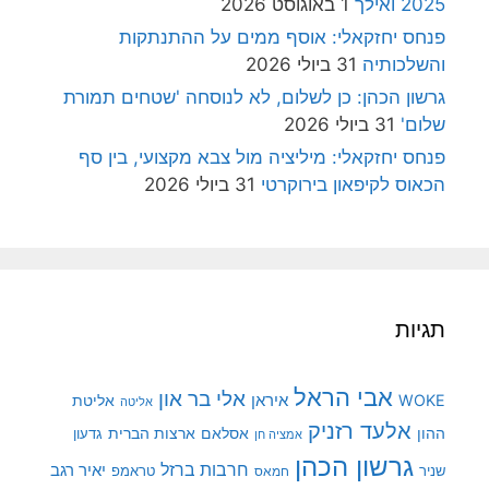
2025 ואילך
1 באוגוסט 2026
פנחס יחזקאלי: אוסף ממים על ההתנתקות
והשלכותיה
31 ביולי 2026
גרשון הכהן: כן לשלום, לא לנוסחה 'שטחים תמורת
שלום'
31 ביולי 2026
פנחס יחזקאלי: מיליציה מול צבא מקצועי, בין סף
הכאוס לקיפאון בירוקרטי
31 ביולי 2026
תגיות
אבי הראל
אלי בר און
איראן
WOKE
אליטת
אליטה
אלעד רזניק
ההון
אסלאם
ארצות הברית
גדעון
אמציה חן
גרשון הכהן
חרבות ברזל
יאיר רגב
שניר
טראמפ
חמאס