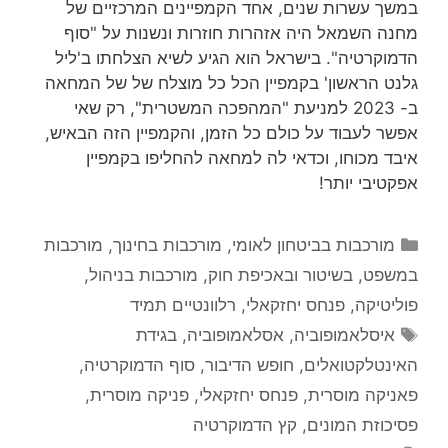
במשך עשרות שנים, אחד הקמפיינים המרכזיים של
מחנה השמאל היה אזהרות חוזרות ונשנות על "סוף
הדמוקרטיה". בישראל הוא הגיע לשיא הצלחתו ב'ליל
גלנט הראשון' בקמפיין הכל כל מוצלח של של המחאה
ב- 2023 למניעת "המהפכה המשטרית", רק שאי
אפשר לעבוד על כולם כל הזמן, והקמפיין הזה הבאיש,
איבד מכוחו, וכדאי לה למחאה להחליפו בקמפיין
אפקטיבי יותר!
קטגוריות
מורכבות בביטחון לאומי
,
מורכבות בחינוך
,
מורכבות
במשפט, בשיטור ובאכיפת חוק
,
מורכבות בניהול
,
פוליטיקה
,
פנחס יחזקאלי
,
רלוונטיים תמיד
תגיות
איסלאמופוביה
,
אסלאמופוביה
,
בגידת
האינטלקטואלים
,
חופש הדיבור
,
סוף הדמוקרטיה
,
פאניקה מוסרית
,
פנחס יחזקאלי
,
פניקה מוסרית
,
פסיכוזת המונים
,
קץ הדמוקרטיה