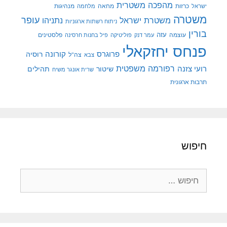
מהפכה משטרית
מנהיגות
ישראל
כרזות
מחאה
מלחמה
משטרה
עופר
משטרת ישראל
נתניהו
ניתוח רשתות ארגוניות
בורין
עוצמה
עזה
פלסטינים
עמר דנק
פוליטיקה
פיל בחנות חרסינה
פנחס יחזקאלי
קורונה
פרוגרס
רוסיה
צה"ל
צבא
רפורמה משפטית
רועי צזנה
שיטור
תהילים
שרית אונגר משיח
תרבות ארגונית
חיפוש
חיפוש: