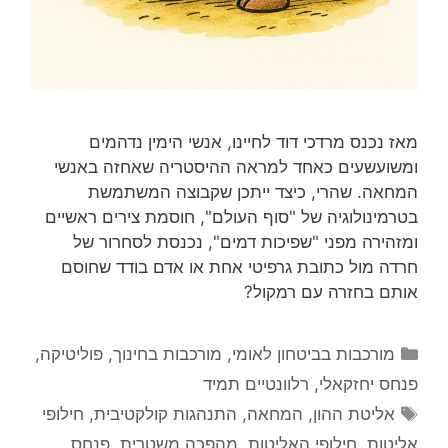
מאז נכנס מרדכי דוד לחיינו, אנשי הימין נדהמים
ומשועשעים כאחד למראה ההיסטריה שאחזה באנשי
המחאה. שהרי, כיצד ייתכן שקבוצה המשתמשת
בטרמינולוגיה של "סוף העולם", חוסמת צירים ראשיים
ומזהירה מפני "שפיכות דמים", נכנסת לסחרור של
חרדה מול כתובת גרפיטי אחת או אדם בודד שחוסם
אותם בחזרה עם רמקול?
קטגוריות
מורכבות בביטחון לאומי
,
מורכבות בחינוך
,
פוליטיקה
,
פנחס יחזקאלי
,
רלוונטיים תמיד
תגיות
אליטת ההון
,
המחאה
,
התנהגות קולקטיבית
,
חילופי
אליטות
,
חילופי האליטות
,
מהפכה משטרית
,
פנחס