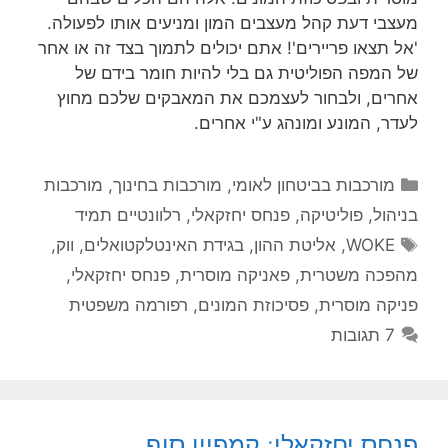
מעצבי דעת קהל מעצבים המון ומניעים אותו לפעולה.
'אל תצאו פריירים'! אתם יכולים לתמוך בצד זה או אחר
של המפה הפוליטית גם בלי להיות חומר בידם של
אחרים, ולבחור לעצמכם את המאבקים שלכם מחוץ
לעדר, המונע ומונהג ע"י אחרים.
קטגוריות
מורכבות בביטחון לאומי
,
מורכבות בחינוך
,
מורכבות
בניהול
,
פוליטיקה
,
פנחס יחזקאלי
,
רלוונטיים תמיד
תגיות
WOKE
,
אליטת ההון
,
בגידת האינטלקטואלים
,
ווק
,
מהפכה משטרית
,
פאניקה מוסרית
,
פנחס יחזקאלי
,
פניקה מוסרית
,
פסיכוזת המונים
,
רפורמה משפטית
7 תגובות
פנחס יחזקאלי: קמפיין סוף