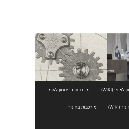
אומי (WIKI)
מורכבות בביטחון לאומי
 (WIKI)
מורכבות בחינוך