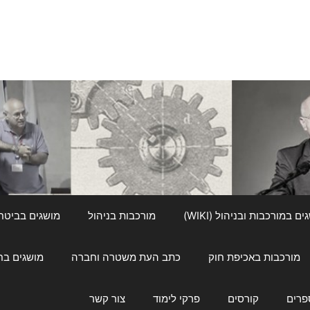
ם במורכבות ובניהול (WIKI)
מורכבות בניהול
מושגים בביטחון ל
מורכבות באכיפת חוק
כתב העת משטרה וחברה
מושגים בחינוך
פרים
קורסים
פרקי לימוד
צור קשר