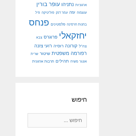
עופר בורין
נתניהו
ארגוניות
עוצמה
עזה
עמר דנק
פוליטיקה
פיל
פנחס
פלסטינים
בחנות חרסינה
יחזקאלי
פרוגרס
צבא
קורונה
רועי צזנה
רוסיה
צה"ל
רפורמה משפטית
שיטור
שרית
תהילים
אונגר משיח
תרבות ארגונית
חיפוש
חיפוש: