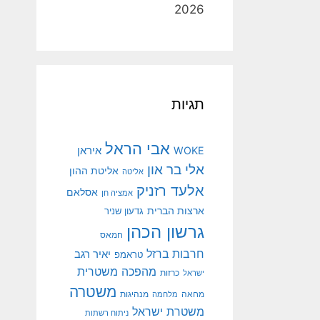
2026
תגיות
אבי הראל
איראן
WOKE
אלי בר און
אליטת ההון
אליטה
אלעד רזניק
אסלאם
אמציה חן
ארצות הברית
גדעון שניר
גרשון הכהן
חמאס
חרבות ברזל
יאיר רגב
טראמפ
מהפכה משטרית
ישראל
כרזות
משטרה
מנהיגות
מחאה
מלחמה
משטרת ישראל
ניתוח רשתות