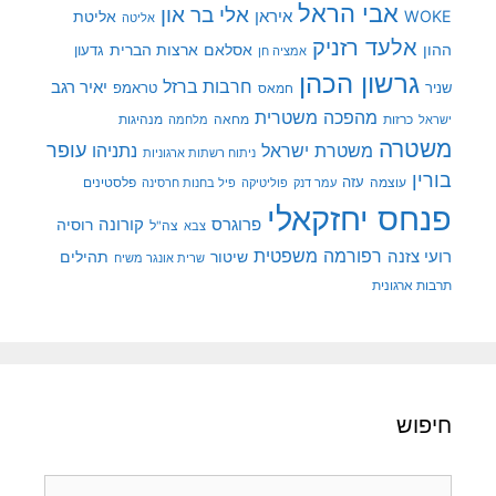
אבי הראל
אלי בר און
איראן
WOKE
אליטת
אליטה
אלעד רזניק
ההון
אסלאם
ארצות הברית
גדעון
אמציה חן
גרשון הכהן
חרבות ברזל
יאיר רגב
שניר
טראמפ
חמאס
מהפכה משטרית
מנהיגות
ישראל
כרזות
מחאה
מלחמה
משטרה
עופר
משטרת ישראל
נתניהו
ניתוח רשתות ארגוניות
בורין
עוצמה
עזה
פלסטינים
עמר דנק
פוליטיקה
פיל בחנות חרסינה
פנחס יחזקאלי
קורונה
פרוגרס
רוסיה
צה"ל
צבא
רפורמה משפטית
רועי צזנה
שיטור
תהילים
שרית אונגר משיח
תרבות ארגונית
חיפוש
חיפוש: