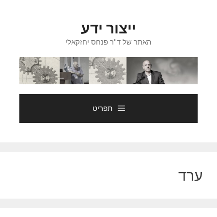
דלג
תוכן
ייצור ידע
האתר של ד"ר פנחס יחזקאלי
תפריט
ערד