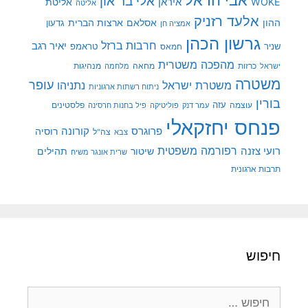
אלי בר און
איראן
WOKE
אליטת
אליטה
אלעד רזניק
ההון
אסלאם
ארצות הברית
גדעון
אמציה חן
גרשון הכהן
חרבות ברזל
יאיר רגב
שניר
טראמפ
חמאס
מהפכה משטרית
מנהיגות
ישראל
כרזות
מחאה
מלחמה
משטרה
עופר
משטרת ישראל
נתניהו
ניתוח רשתות ארגוניות
בורין
עוצמה
עזה
פלסטינים
עמר דנק
פוליטיקה
פיל בחנות חרסינה
פנחס יחזקאלי
קורונה
פרוגרס
רוסיה
צה"ל
צבא
רפורמה משפטית
רועי צזנה
שיטור
תהילים
שרית אונגר משיח
תרבות ארגונית
חיפוש
חיפוש: