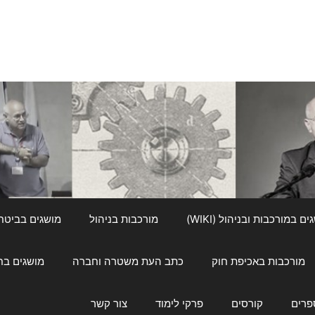
ם במורכבות ובניהול (WIKI)
מורכבות בניהול
מושגים בביטחון ל
מורכבות באכיפת חוק
כתב העת משטרה וחברה
מושגים בחינוך
פרים
קורסים
פרקי לימוד
צור קשר