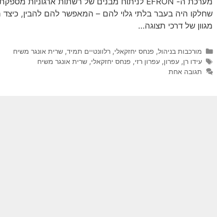
מערכת ה- EFRON לניתוח מבנים של רשתות ארגוניות
שחלקו היה בעבר בלתי גלוי להם – המאפשר להם להבין, כיצד 
מגוון של דרכי תצוגה…
קטגוריות
מורכבות בניהול
,
פנחס יחזקאלי
,
רלוונטיים תמיד
,
שרית אונגר משיח
תגיות
עידו רן
,
עפרון
,
עפרון רזי
,
פנחס יחזקאלי
,
שרית אונגר משיח
תגובה אחת