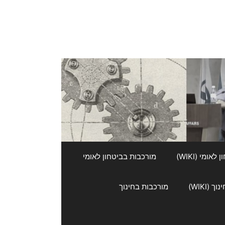
אומי (WIKI)
מורכבות בביטחון לאומי
 (WIKI)
מורכבות בחינוך