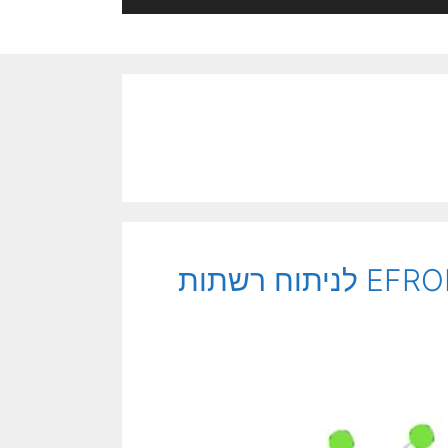
יחזקאלי ואונגר-משיח: מערכת ה- EFRON לניתוח רשתות