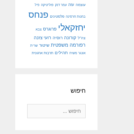
עוצמה
עזה
עמר דנק
פוליטיקה
פיל
פנחס
פלסטינים
בחנות חרסינה
יחזקאלי
פרוגרס
צבא
קורונה
רועי צזנה
רוסיה
צה"ל
רפורמה משפטית
שיטור
שרית
תהילים
אונגר משיח
תרבות ארגונית
חיפוש
חיפוש: