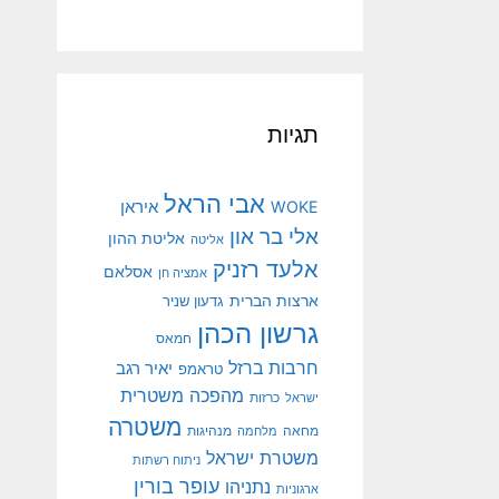
תגיות
אבי הראל
איראן
WOKE
אלי בר און
אליטת ההון
אליטה
אלעד רזניק
אסלאם
אמציה חן
ארצות הברית
גדעון שניר
גרשון הכהן
חמאס
חרבות ברזל
יאיר רגב
טראמפ
מהפכה משטרית
ישראל
כרזות
משטרה
מנהיגות
מחאה
מלחמה
משטרת ישראל
ניתוח רשתות
עופר בורין
נתניהו
ארגוניות