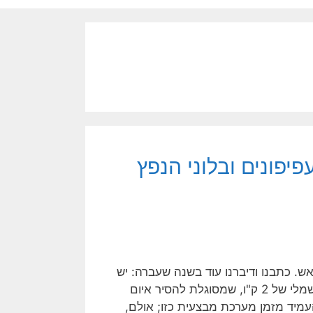
יפונים ובלוני הנפץ
אש. כתבנו ודיברנו עוד בשנה שעברה: יש
פתרון מדף לאיום זה, מערכת של בואינג, המבוססת על לייזר חשמלי של 2 ק"ו, שמסוגלת להסיר איום
עמיד מזמן מערכת מבצעית כזו; אולם,