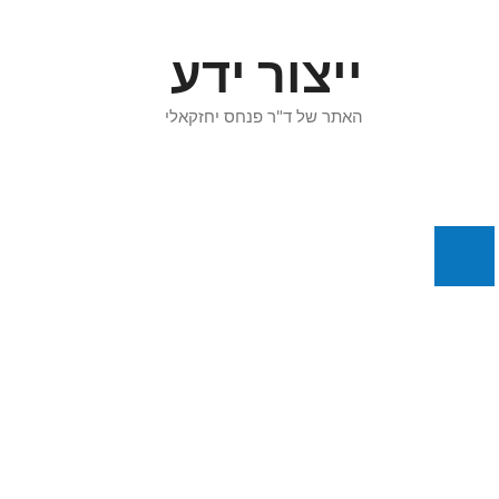
דלג
תוכן
ייצור ידע
האתר של ד"ר פנחס יחזקאלי