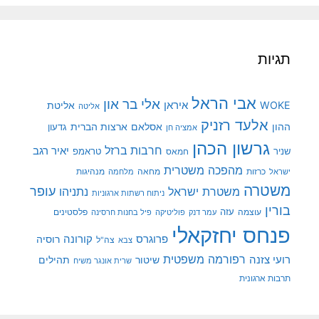
תגיות
אבי הראל
אלי בר און
איראן
WOKE
אליטת
אליטה
אלעד רזניק
ההון
אסלאם
ארצות הברית
גדעון
אמציה חן
גרשון הכהן
חרבות ברזל
יאיר רגב
שניר
טראמפ
חמאס
מהפכה משטרית
מנהיגות
ישראל
כרזות
מחאה
מלחמה
משטרה
עופר
משטרת ישראל
נתניהו
ניתוח רשתות ארגוניות
בורין
עוצמה
עזה
פלסטינים
עמר דנק
פוליטיקה
פיל בחנות חרסינה
פנחס יחזקאלי
קורונה
פרוגרס
רוסיה
צה"ל
צבא
רפורמה משפטית
רועי צזנה
שיטור
תהילים
שרית אונגר משיח
תרבות ארגונית