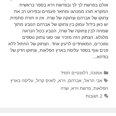
אולם בפרשת לך לך ובפרשת וירא בספר בראשית
המקרא חורג ממנהגו ומתאר פעמיים ובפירוט רב את
צחוקו של אברהם וצחוקה של שרה. אין זו חזרה סתמית.
יש כאן בידול עמוק בין צחוקו של אברהם הנובע מתוך
שמחה לבין צחוקה של שרה, הנובע ככול הנראה
מלגלוג. הצחוק הזה מזכיר שני סוגי צחוק נוספים
ומוכרים, המאוחדים לרעיון אחד. הצחוק של החתול ללא
פנים וגוף בספר עליסה בארץ הפלאות, וצחוקו הדק של
בודהא…
קטגוריות
אמונה
,
רלוונטיים תמיד
תגיות
אבי הראל
,
אברהם
,
וירא
,
לואיס קרול
,
עליסה בארץ
הפלאות
,
פרשת וירא
,
שרה
2 תגובות