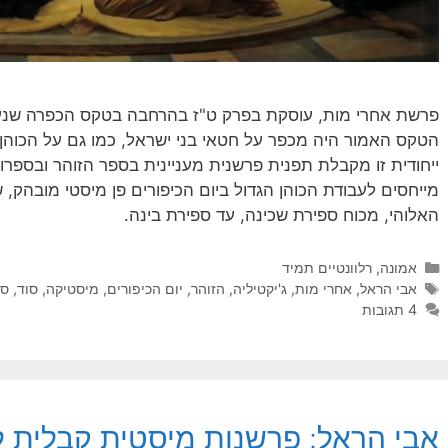
פרשת אחרי מות, עוסקת בפרק ט"ז בהרחבה בטקס הכפרה שנערך ע
הטקס האמור היה מכפר על חטאי בני ישראל, כמו גם על הכוהן 
ייחודית זו מקבלת תפנית פרשנית מעניינית בספר הזוהר ובספרו 
מייחסים לעבודת הכוהן הגדול ביום הכיפורים פן מיסטי מובהק,
האלוהי, מכוח ספירת שכינה, עד ספירת בינה.
קטגוריות
אמונה
,
רלוונטיים תמיד
תגיות
אבי הראל
,
אחרי מות
,
ג'יקטיליה
,
הזוהר
,
יום הכיפורים
,
מיסטיקה
,
סוד
,
ספ
4 תגובות
אבי הראל: פרשנות מיסטית קבלית 