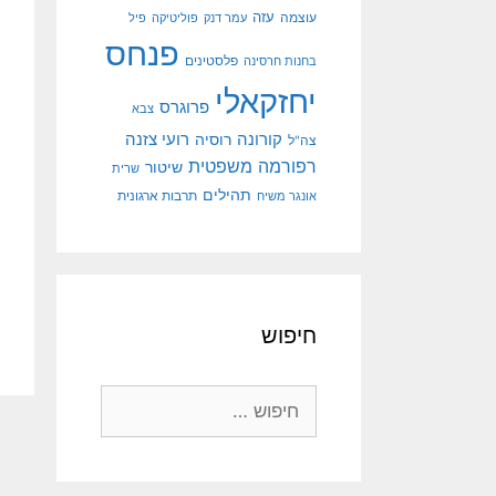
עוצמה
עזה
עמר דנק
פוליטיקה
פיל
פנחס
פלסטינים
בחנות חרסינה
יחזקאלי
פרוגרס
צבא
קורונה
רועי צזנה
רוסיה
צה"ל
רפורמה משפטית
שיטור
שרית
תהילים
אונגר משיח
תרבות ארגונית
חיפוש
חיפוש: