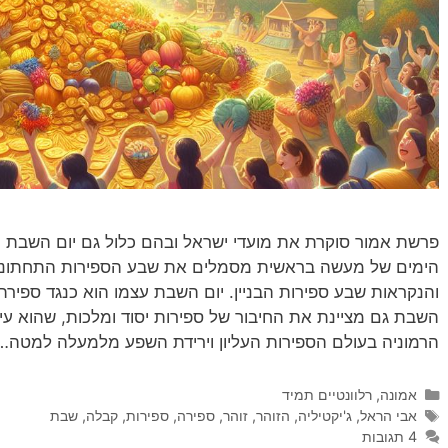
פרשת אמור סוקרת את מועדי ישראל ובהם כלול גם יום השבת 
הימים של מעשה בראשית מסמלים את שבע הספירות התחתונות
והנקראות שבע ספירות הבניין. יום השבת עצמו הוא כנגד ספירת י
השבת גם מציינת את החיבור של ספירות יסוד ומלכות, שהוא עיקר
הרמוניה בעולם הספירות העליון וירידת השפע מלמעלה למטה…
קטגוריות
אמונה
,
רלוונטיים תמיד
תגיות
אבי הראל
,
ג'יקטיליה
,
הזוהר
,
זוהר
,
ספירה
,
ספירות
,
קבלה
,
שבת
4 תגובות