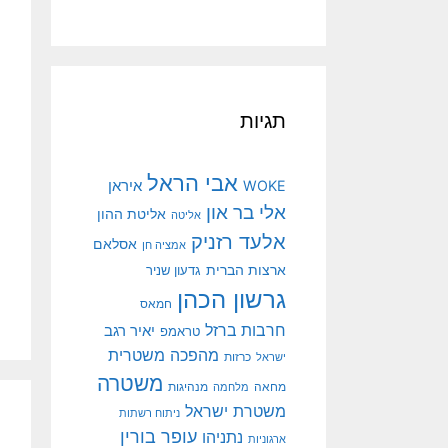
תגיות
אבי הראל
איראן
WOKE
אלי בר און
אליטת ההון
אליטה
אלעד רזניק
אסלאם
אמציה חן
ארצות הברית
גדעון שניר
גרשון הכהן
חמאס
חרבות ברזל
יאיר רגב
טראמפ
מהפכה משטרית
ישראל
כרזות
משטרה
מנהיגות
מחאה
מלחמה
משטרת ישראל
ניתוח רשתות
עופר בורין
נתניהו
ארגוניות