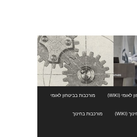
אומי (WIKI)
מורכבות בביטחון לאומי
 (WIKI)
מורכבות בחינוך