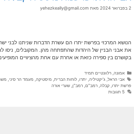
2 בפברואר 2024
מאת
yehezkeally@gmail.com
הנושא המרכזי בפרשת יתרו הם עשרת הדברות שניתנו לבני ישרא
את אבני הבניין של היהדות שהתפתחה מהן. המקובלים, ניסו לת
בקושרם בין ספירה כזאת או אחרת עם אחת מהציוויים המופיעי
קטגוריות
אמונה
,
רלוונטיים תמיד
תגיות
אבי הראל
,
ג'יקטיליה
,
יתרו
,
לוחות הברית
,
מיסטיקה
,
מעמד הר סיני
,
משה 
פרשת יתרו
,
קבלה
,
רמב"ם
,
רמב"ן
,
שערי אורה
5 תגובות