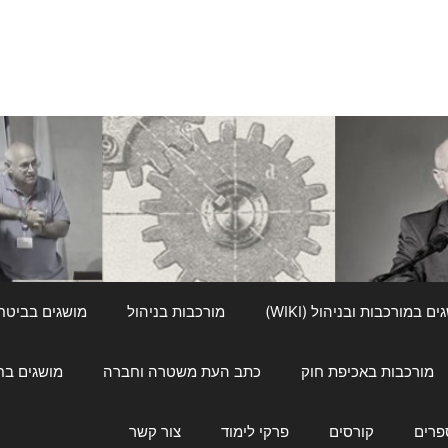
ם במורכבות ובניהול (WIKI)
מורכבות בניהול
מושגים בביטחון ל
מורכבות באכיפת חוק
כתב העת משטרה וחברה
מושגים בחינוך
פרים
קורסים
פרקי לימוד
צור קשר