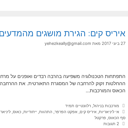
איריס קים: הגירת מושגים מהמדעים
27 ביוני 2017
מאת
yehezkeally@gmail.com
התפתחות הטכנולוגיה משפיעה בהרבה רבדים ואופנים על מרחב
ההחלטות זקוק להרחבה של המסגרת התאורטית. את ההרחבה הז
הכאוס והמורכבות…
קטגוריות
מורכבות בניהול
,
רלוונטיים תמיד
תגיות
אי ליניאריות
,
איריס קים
,
אפקט הפרפר
,
התהוות
,
ייחודיות
,
כאוס
,
ליניארי
סף הכאוס
,
פרקטל
2 תגובות