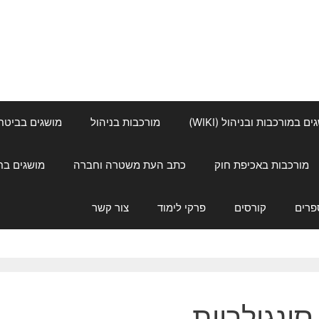
ם במורכבות ובניהול (WIKI)
מורכבות בניהול
מושגים בביטחון ל
מורכבות באכיפת חוק
כתב העת משטרה וחברה
מושגים בחינוך
פרים
קורסים
פרקי לימוד
צור קשר
סינגולריות