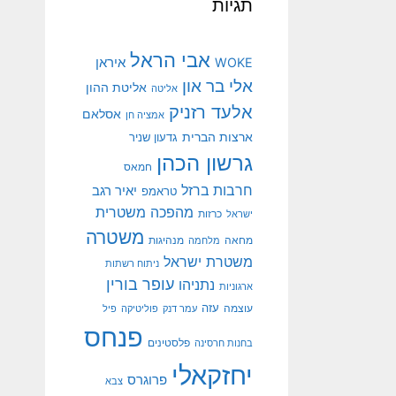
תגיות
אבי הראל
איראן
WOKE
אלי בר און
אליטת ההון
אליטה
אלעד רזניק
אסלאם
אמציה חן
ארצות הברית
גדעון שניר
גרשון הכהן
חמאס
חרבות ברזל
יאיר רגב
טראמפ
מהפכה משטרית
ישראל
כרזות
משטרה
מנהיגות
מחאה
מלחמה
משטרת ישראל
ניתוח רשתות
עופר בורין
נתניהו
ארגוניות
עוצמה
עזה
עמר דנק
פוליטיקה
פיל
פנחס
פלסטינים
בחנות חרסינה
יחזקאלי
פרוגרס
צבא