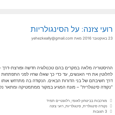
רועי צזנה: על הסינגולריות
23 באוקטובר 2016
מאת
yehezkeally@gmail.com
ההיסטוריה מלאה במקרים בהם טכנולוגיה חדשה ופורצת-דרך – א
לחלוטין את חיי האנשים, עד כדי כך שאלו שחיו לפני התפתחות ה
דרך חשיבתם של בני הדורות הבאים. הנקודה בה מתרחש אותו מפ
"נקודה סינגולרית" – מונח המגיע במקור ממתמטיקה ומתאר נקו
קטגוריות
מורכבות בביטחון לאומי
,
רלוונטיים תמיד
תגיות
נקודה סינגולרית
,
סינגולריות
,
רועי צזנה
3 תגובות