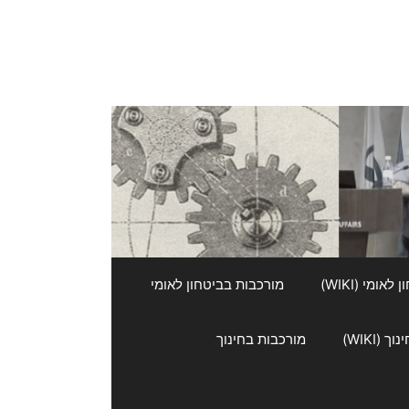
אומי (WIKI)
מורכבות בביטחון לאומי
 (WIKI)
מורכבות בחינוך