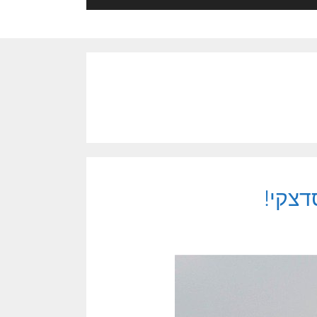
דצקי!