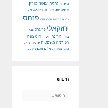
עופר בורין
נתניהו
ארגוניות
עוצמה
עזה
עמר דנק
פוליטיקה
פיל
פנחס
פלסטינים
בחנות חרסינה
יחזקאלי
פרוגרס
צבא
קורונה
רועי צזנה
רוסיה
צה"ל
רפורמה משפטית
שיטור
שרית
תהילים
אונגר משיח
תרבות ארגונית
חיפוש
חיפוש: