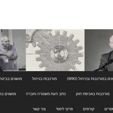
ם במורכבות ובניהול (WIKI)
מורכבות בניהול
מושגים בביטחון ל
מורכבות באכיפת חוק
כתב העת משטרה וחברה
מושגים בחינוך
פרים
קורסים
פרקי לימוד
צור קשר