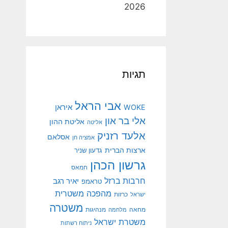
2026
תגיות
אבי הראל
איראן
WOKE
אלי בר און
אליטת ההון
אליטה
אלעד רזניק
אסלאם
אמציה חן
ארצות הברית
גדעון שניר
גרשון הכהן
חמאס
חרבות ברזל
יאיר רגב
טראמפ
מהפכה משטרית
ישראל
כרזות
משטרה
מנהיגות
מחאה
מלחמה
משטרת ישראל
ניתוח רשתות