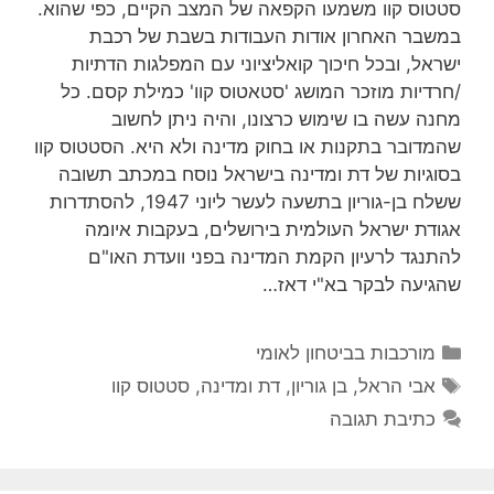
סטטוס קוו משמעו הקפאה של המצב הקיים, כפי שהוא.
במשבר האחרון אודות העבודות בשבת של רכבת
ישראל, ובכל חיכוך קואליציוני עם המפלגות הדתיות
/חרדיות מוזכר המושג 'סטאטוס קוו' כמילת קסם. כל
מחנה עשה בו שימוש כרצונו, והיה ניתן לחשוב
שהמדובר בתקנות או בחוק מדינה ולא היא. הסטטוס קוו
בסוגיות של דת ומדינה בישראל נוסח במכתב תשובה
ששלח בן-גוריון בתשעה לעשר ליוני 1947, להסתדרות
אגודת ישראל העולמית בירושלים, בעקבות איומה
להתנגד לרעיון הקמת המדינה בפני וועדת האו"ם
שהגיעה לבקר בא"י דאז…
קטגוריות
מורכבות בביטחון לאומי
תגיות
אבי הראל
,
בן גוריון
,
דת ומדינה
,
סטטוס קוו
כתיבת תגובה