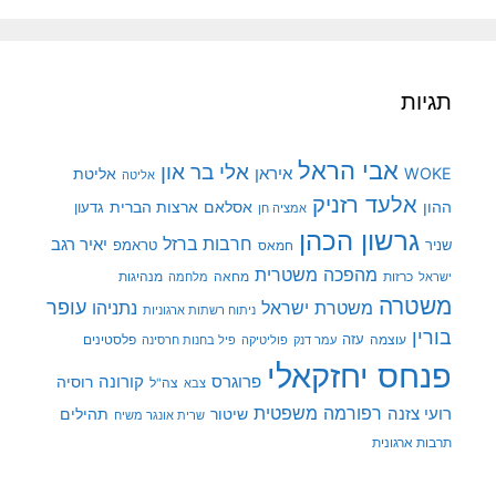
תגיות
אבי הראל
אלי בר און
איראן
WOKE
אליטת
אליטה
אלעד רזניק
ההון
אסלאם
ארצות הברית
גדעון
אמציה חן
גרשון הכהן
חרבות ברזל
יאיר רגב
שניר
טראמפ
חמאס
מהפכה משטרית
מנהיגות
ישראל
כרזות
מחאה
מלחמה
משטרה
עופר
משטרת ישראל
נתניהו
ניתוח רשתות ארגוניות
בורין
עוצמה
עזה
פלסטינים
עמר דנק
פוליטיקה
פיל בחנות חרסינה
פנחס יחזקאלי
קורונה
פרוגרס
רוסיה
צה"ל
צבא
רפורמה משפטית
רועי צזנה
שיטור
תהילים
שרית אונגר משיח
תרבות ארגונית