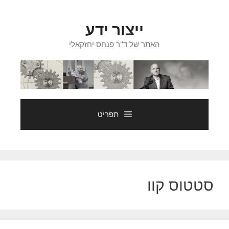
דלג
תוכן
ייצור ידע
האתר של ד"ר פנחס יחזקאלי
תפריט
סטטוס קוו