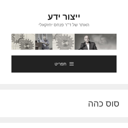
דלג
תוכן
ייצור ידע
האתר של ד"ר פנחס יחזקאלי
תפריט
סוס כהה