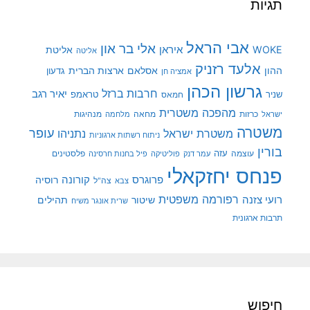
תגיות
אבי הראל
אלי בר און
איראן
WOKE
אליטת
אליטה
אלעד רזניק
ההון
אסלאם
ארצות הברית
גדעון
אמציה חן
גרשון הכהן
חרבות ברזל
יאיר רגב
שניר
טראמפ
חמאס
מהפכה משטרית
מנהיגות
ישראל
כרזות
מחאה
מלחמה
משטרה
עופר
משטרת ישראל
נתניהו
ניתוח רשתות ארגוניות
בורין
עוצמה
עזה
פלסטינים
עמר דנק
פוליטיקה
פיל בחנות חרסינה
פנחס יחזקאלי
קורונה
פרוגרס
רוסיה
צה"ל
צבא
רפורמה משפטית
רועי צזנה
שיטור
תהילים
שרית אונגר משיח
תרבות ארגונית
חיפוש