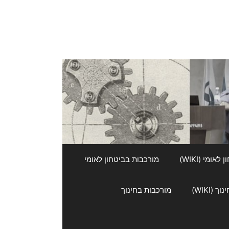
אומי (WIKI)
מורכבות בביטחון לאומי
 (WIKI)
מורכבות בחינוך