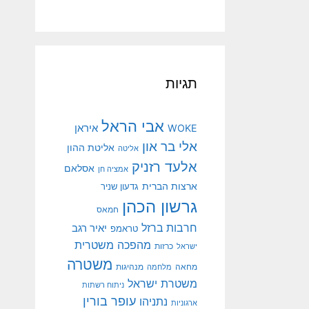
תגיות
אבי הראל
איראן
WOKE
אלי בר און
אליטת ההון
אליטה
אלעד רזניק
אסלאם
אמציה חן
ארצות הברית
גדעון שניר
גרשון הכהן
חמאס
חרבות ברזל
יאיר רגב
טראמפ
מהפכה משטרית
ישראל
כרזות
משטרה
מנהיגות
מחאה
מלחמה
משטרת ישראל
ניתוח רשתות
עופר בורין
נתניהו
ארגוניות