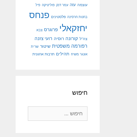
עוצמה
עזה
עמר דנק
פוליטיקה
פיל
פנחס
פלסטינים
בחנות חרסינה
יחזקאלי
פרוגרס
צבא
קורונה
רועי צזנה
רוסיה
צה"ל
רפורמה משפטית
שיטור
שרית
תהילים
אונגר משיח
תרבות ארגונית
חיפוש
חיפוש: