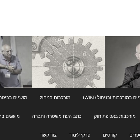
ם במורכבות ובניהול (WIKI)
מורכבות בניהול
מושגים בביטחון ל
מורכבות באכיפת חוק
כתב העת משטרה וחברה
מושגים בחינוך
פרים
קורסים
פרקי לימוד
צור קשר