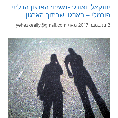
יחזקאלי ואונגר-משיח: הארגון הבלתי
פורמלי – הארגון שבתוך הארגון
2 בנובמבר 2017
מאת
yehezkeally@gmail.com