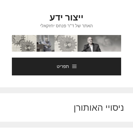
דלג
תוכן
ייצור ידע
האתר של ד"ר פנחס יחזקאלי
תפריט
ניסויי האותורן