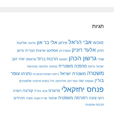
תגיות
אבי הראל
אלי בר און
איראן
WOKE
אליטת
אליטה
אלעד רזניק
ההון
אסלאם
ארצות הברית
גדעון
אמציה חן
גרשון הכהן
חרבות ברזל
יאיר רגב
שניר
טראמפ
חמאס
מהפכה משטרית
מנהיגות
ישראל
כרזות
מחאה
מלחמה
משטרה
עופר
משטרת ישראל
נתניהו
ניתוח רשתות ארגוניות
בורין
עוצמה
עזה
פלסטינים
עמר דנק
פוליטיקה
פיל בחנות חרסינה
פנחס יחזקאלי
קורונה
פרוגרס
רוסיה
צה"ל
צבא
רפורמה משפטית
רועי צזנה
שיטור
תהילים
שרית אונגר משיח
תרבות ארגונית