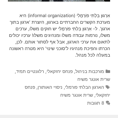
אִרְגּוּן בִּלְתִּי פוֹרְמָלִי (informal organization) היא
מערכת הקשרים החברתיים בארגון, היוצרת 'ארגון בתוך
ארגון'. ל- אִרְגּוּן בִּלְתִּי פוֹרְמָלִי יש חוקים משלו, ערכים
משלו, נורמות עבודה משלו ומנהיגים משלו! ערכיו יכולים
לתאום את ערכי הארגון, אבל אף לסתור אותם. לכן,
הכרתו והפיכת מנהיגיו ל'סוכני שינוי' היא מטרה ראשונה
במעלה לכל מנהל.
קטגוריות
מורכבות בניהול
,
פנחס יחזקאלי
,
רלוונטיים תמיד
,
שרית אונגר משיח
תגיות
הארגון הבלתי פורמלי
,
ניסויי האותורן
,
פנחס
יחזקאלי
,
שרית אונגר משיח
8 תגובות