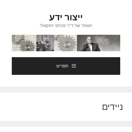
דלג
תוכן
ייצור ידע
האתר של ד"ר פנחס יחזקאלי
תפריט
ניידים