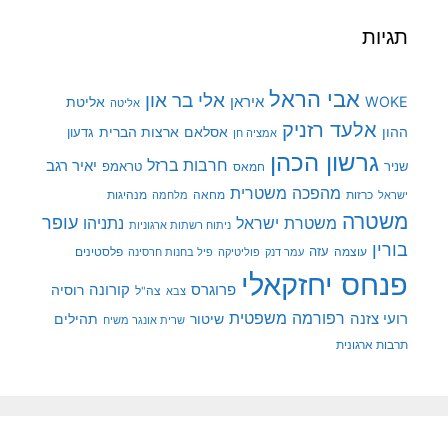
תגיות
אבי הראל
אלי בר און
איראן
WOKE
אליטת
אליטה
אלעד רזניק
ההון
אסלאם
ארצות הברית
גדעון
אמציה חן
גרשון הכהן
חרבות ברזל
יאיר רגב
שניר
טראמפ
חמאס
מהפכה משטרית
מנהיגות
ישראל
כרזות
מחאה
מלחמה
משטרה
עופר
משטרת ישראל
נתניהו
ניתוח רשתות ארגוניות
בורין
עוצמה
עזה
פלסטינים
עמר דנק
פוליטיקה
פיל בחנות חרסינה
פנחס יחזקאלי
קורונה
פרוגרס
רוסיה
צה"ל
צבא
רפורמה משפטית
רועי צזנה
שיטור
תהילים
שרית אונגר משיח
תרבות ארגונית