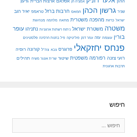
אלעד רזניק
ההון
אסלאם
ארצות הברית
גדעון
אמציה חן
גרשון הכהן
חרבות ברזל
יאיר רגב
שניר
טראמפ
חמאס
מהפכה משטרית
מנהיגות
ישראל
כרזות
מחאה
מלחמה
משטרה
עופר
משטרת ישראל
נתניהו
ניתוח רשתות ארגוניות
בורין
עוצמה
עזה
פלסטינים
עמר דנק
פוליטיקה
פיל בחנות חרסינה
פנחס יחזקאלי
קורונה
פרוגרס
רוסיה
צה"ל
צבא
רפורמה משפטית
רועי צזנה
שיטור
תהילים
שרית אונגר משיח
תרבות ארגונית
חיפוש
חיפוש: