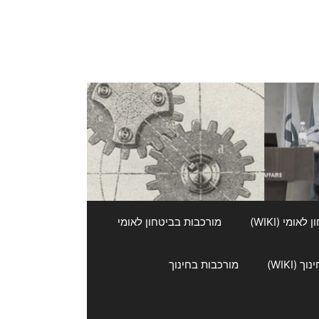
אומי (WIKI)
מורכבות בביטחון לאומי
 (WIKI)
מורכבות בחינוך