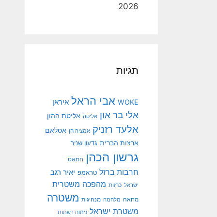
2026
תגיות
אבי הראל
איראן
WOKE
אלי בר און
אליטת ההון
אליטה
אלעד רזניק
אסלאם
אמציה חן
ארצות הברית
גדעון שניר
גרשון הכהן
חמאס
חרבות ברזל
יאיר רגב
טראמפ
מהפכה משטרית
ישראל
כרזות
משטרה
מנהיגות
מחאה
מלחמה
משטרת ישראל
ניתוח רשתות