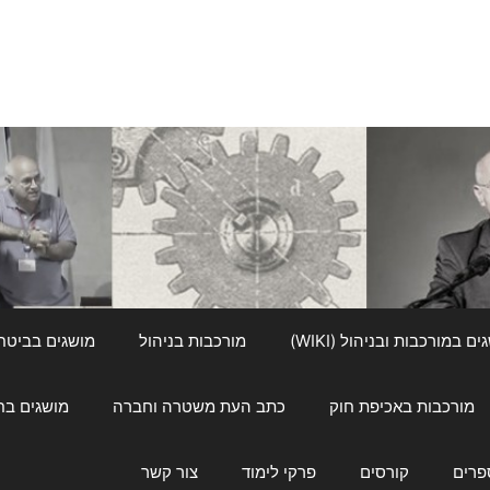
ם במורכבות ובניהול (WIKI)
מורכבות בניהול
מושגים בביטחון ל
מורכבות באכיפת חוק
כתב העת משטרה וחברה
מושגים בחינוך
פרים
קורסים
פרקי לימוד
צור קשר