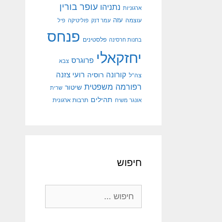
עופר בורין
נתניהו
ארגוניות
עוצמה
עזה
עמר דנק
פוליטיקה
פיל
פנחס
פלסטינים
בחנות חרסינה
יחזקאלי
פרוגרס
צבא
קורונה
רועי צזנה
רוסיה
צה"ל
רפורמה משפטית
שיטור
שרית
תהילים
אונגר משיח
תרבות ארגונית
חיפוש
חיפוש: